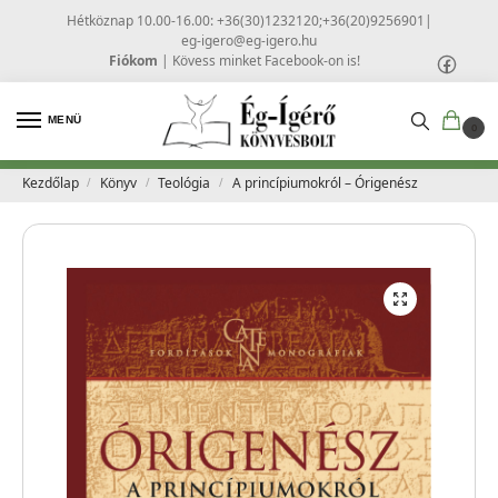
Hétköznap 10.00-16.00: +36(30)1232120;+36(20)9256901
|
eg-igero@eg-igero.hu
Fiókom
|
Kövess minket Facebook-on is!
MENÜ
0
Kezdőlap
Könyv
Teológia
A princípiumokról – Órigenész
/
/
/