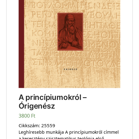
A princípiumokról –
Órigenész
3800
Ft
Cikkszám:
25559
Leghíresebb munkája A princípiumokról címmel
a keresztény szisztematikus teológia első