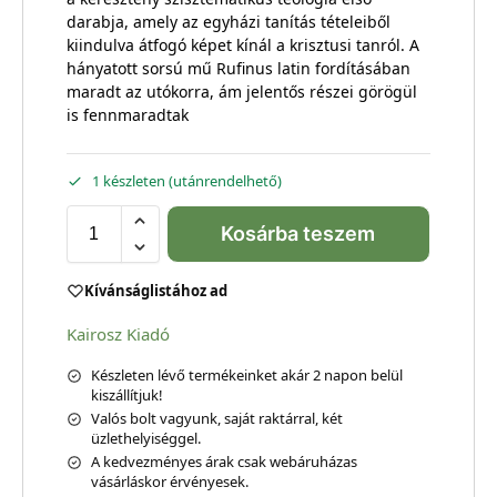
darabja, amely az egyházi tanítás tételeiből
kiindulva átfogó képet kínál a krisztusi tanról. A
hányatott sorsú mű Rufinus latin fordításában
maradt az utókorra, ám jelentős részei görögül
is fennmaradtak
1 készleten (utánrendelhető)
Kosárba teszem
Kívánságlistához ad
Kairosz Kiadó
Készleten lévő termékeinket akár 2 napon belül
kiszállítjuk!
Valós bolt vagyunk, saját raktárral, két
üzlethelyiséggel.
A kedvezményes árak csak webáruházas
vásárláskor érvényesek.