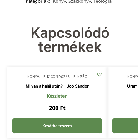
Kategóriák:
Könyv
,
Szakkönyv
,
Teológia
Kapcsolódó
termékek
KÖNYV
,
LELKIGONDOZÁS
,
LELKISÉG
KÖNYV
Mi van a halál után? – Joó Sándor
Uram, 
Készleten
200
Ft
Kosárba teszem