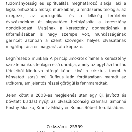
tudományosság és spiritualitás meghatározó alakja, aki a
legkülönbözőbb műfajú munkáiban, a rendszeres teológia, az
exegézis, az apologetika és a lelkiség területein
évszázadokon át alapvetően befolyásolta a keresztény
gondolkodást. Magának a keresztény dogmatikának a
kiformálásában is nagy szerepe volt, munkásságának
gerincét azonban a szent szövegek helyes olvasatának
megállapítása és magyarázata képezte.
Leghíresebb munkája A princípiumokról címmel a keresztény
szisztematikus teológia első darabja, amely az egyházi tanítás
tételeiből kiindulva átfogó képet kínál a krisztusi tanról. A
hányatott sorsú mű Rufinus latin fordításában maradt az
utókorra, ám jelentős részei görögül is fennmaradtak.
Jelen kötet a 2003-as megjelenés után egy új, javított és
bővített kiadást nyújt az olvasóközönség számára Simonné
Pesthy Monika, Kránitz Mihály és Somos Róbert fordításában.
Cikkszám:
25559