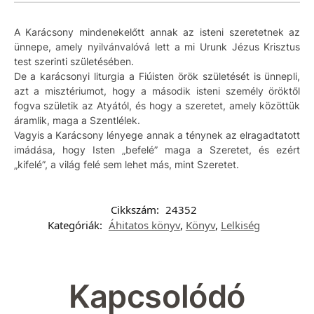
A Karácsony mindenekelőtt annak az isteni szeretetnek az
ünnepe, amely nyilvánvalóvá lett a mi Urunk Jézus Krisztus
test szerinti születésében.
De a karácsonyi liturgia a Fiúisten örök születését is ünnepli,
azt a misztériumot, hogy a második isteni személy öröktől
fogva születik az Atyától, és hogy a szeretet, amely közöttük
áramlik, maga a Szentlélek.
Vagyis a Karácsony lényege annak a ténynek az elragadtatott
imádása, hogy Isten „befelé” maga a Szeretet, és ezért
„kifelé”, a világ felé sem lehet más, mint Szeretet.
Cikkszám:
24352
Kategóriák:
Áhitatos könyv
,
Könyv
,
Lelkiség
Kapcsolódó