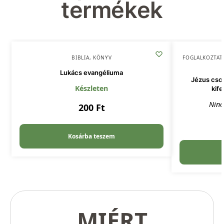
termékek
BIBLIA
,
KÖNYV
FOGLALKOZTAT
Lukács evangéliuma
Jézus csod
Készleten
kife
Ninc
200
Ft
Kosárba teszem
MIÉRT