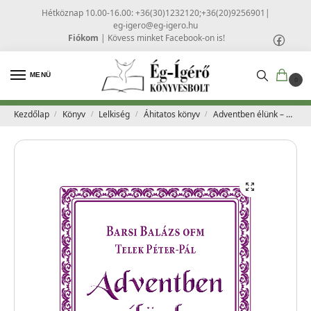
Hétköznap 10.00-16.00: +36(30)1232120;+36(20)9256901
|
eg-igero@eg-igero.hu
Fiókom
|
Kövess minket Facebook-on is!
MENÜ
0
Kezdőlap
Könyv
Lelkiség
Áhitatos könyv
Adventben élünk – Barsi Balázs OFM,Telek Péter Pál
/
/
/
/