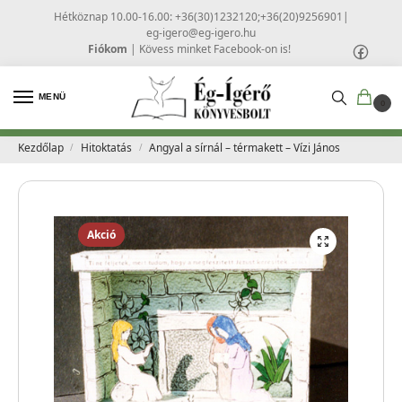
Hétköznap 10.00-16.00: +36(30)1232120;+36(20)9256901
|
eg-igero@eg-igero.hu
Fiókom
|
Kövess minket Facebook-on is!
MENÜ
0
Kezdőlap
Hitoktatás
Angyal a sírnál – térmakett – Vízi János
/
/
Akció