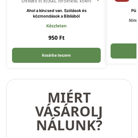
GYERMEK ÉS IFJÚSÁG
,
HITOKTATÁS
,
KÖNYV
Ahol a kincsed van. Szólások és
Pü
közmondások a Bibliából
Ninc
Készleten
950
Ft
Kosárba teszem
MIÉRT
VÁSÁROLJ
NÁLUNK?