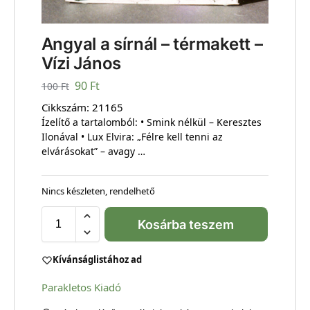
Angyal a sírnál – térmakett –
Vízi János
90
Ft
100
Ft
Cikkszám:
21165
Ízelítő a tartalomból: • Smink nélkül – Keresztes
Ilonával • Lux Elvira: „Félre kell tenni az
elvárásokat” – avagy …
Nincs készleten, rendelhető
Kosárba teszem
Kívánságlistához ad
Parakletos Kiadó