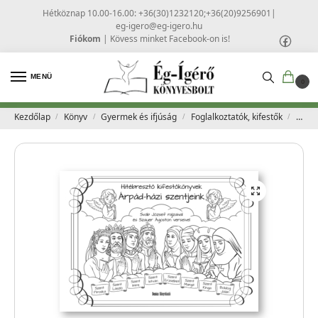
Hétköznap 10.00-16.00: +36(30)1232120;+36(20)9256901
|
eg-igero@eg-igero.hu
Fiókom
|
Kövess minket Facebook-on is!
MENÜ
0
Kezdőlap
Könyv
Gyermek és ifjúság
Foglalkoztatók, kifestők
Árpád
/
/
/
/