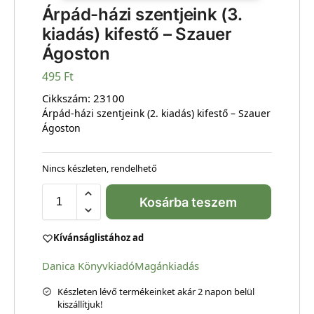
Árpád-házi szentjeink (3.
kiadás) kifestő – Szauer
Ágoston
495
Ft
Cikkszám:
23100
Árpád-házi szentjeink (2. kiadás) kifestő – Szauer
Ágoston
Nincs készleten, rendelhető
Kosárba teszem
Kívánságlistához ad
Danica Könyvkiadó
Magánkiadás
Készleten lévő termékeinket akár 2 napon belül
kiszállítjuk!