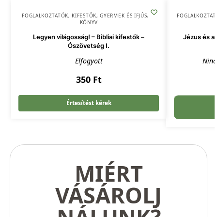
FOGLALKOZTATÓK, KIFESTŐK
,
GYERMEK ÉS IFJÚSÁG
,
FOGLALKOZTAT
KÖNYV
Legyen világosság! – Bibliai kifestők –
Jézus és a 
Ószövetség I.
Elfogyott
Ninc
350
Ft
Értesítést kérek
MIÉRT
VÁSÁROLJ
NÁLUNK?