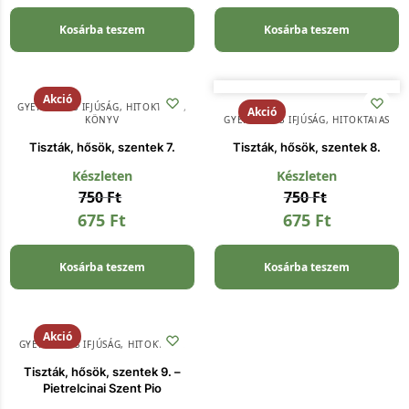
Kosárba teszem
Kosárba teszem
Akció
GYERMEK ÉS IFJÚSÁG
,
HITOKTATÁS
,
Akció
KÖNYV
GYERMEK ÉS IFJÚSÁG
,
HITOKTATÁS
Tiszták, hősök, szentek 7.
Tiszták, hősök, szentek 8.
Készleten
Készleten
750
Ft
750
Ft
675
Ft
675
Ft
Kosárba teszem
Kosárba teszem
Akció
GYERMEK ÉS IFJÚSÁG
,
HITOKTATÁS
Tiszták, hősök, szentek 9. –
Pietrelcinai Szent Pio