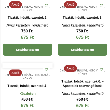
Akció
Akció
GYERMEK ÉS IFJÚSÁG
,
HITOKTATÁS
,
GYERMEK ÉS IFJÚSÁG
,
HITOKTATÁS
,
KÖNYV
KÖNYV
Tiszták, hősök, szentek 2.
Tiszták, hősök, szentek 3.
Nincs készleten, rendelhető
Nincs készleten, rendelhető
750
Ft
750
Ft
675
Ft
675
Ft
Kosárba teszem
Kosárba teszem
Akció
GYERMEK ÉS IFJÚSÁG
,
HITOKTATÁS
,
Akció
KÖNYV
GYERMEK ÉS IFJÚSÁG
,
HITOKTATÁS
,
KÖNYV
Tiszták, hősök, szentek 6. –
Tiszták, hősök, szentek 4.
Apostolok és evangélisták
Készleten
Nincs készleten, rendelhető
750
Ft
750
Ft
675
Ft
675
Ft