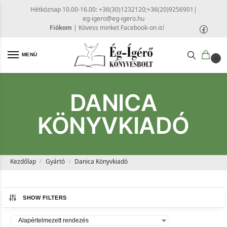
Hétköznap 10.00-16.00: +36(30)1232120;+36(20)9256901
|
eg-igero@eg-igero.hu
Fiókom
|
Kövess minket Facebook-on is!
MENÜ
0
DANICA
KÖNYVKIADÓ
Kezdőlap
Gyártó
Danica Könyvkiadó
/
/
SHOW FILTERS