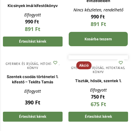
évtizedeiben
Kicsinyek imái kifestőkönyv
Nincs készleten, rendelhető
Elfogyott
990
Ft
990
Ft
891
Ft
891
Ft
Kosárba teszem
Értesítést kérek
GYERMEK ÉS IFJÚSÁG
,
HITOKTATÁS
,
Akció
KÖNYV
GYERMEK ÉS IFJÚSÁG
,
HITOKTATÁS
,
KÖNYV
Szentek csodás történetei 1.
Tiszták, hősök, szentek 1.
kifestő – Teklits Tamás
Elfogyott
Elfogyott
750
Ft
390
Ft
675
Ft
Értesítést kérek
Értesítést kérek