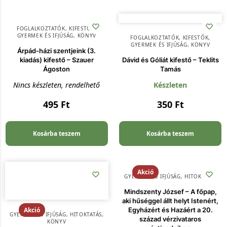
FOGLALKOZTATÓK, KIFESTŐK
,
GYERMEK ÉS IFJÚSÁG
,
KÖNYV
FOGLALKOZTATÓK, KIFESTŐK
,
GYERMEK ÉS IFJÚSÁG
,
KÖNYV
Árpád-házi szentjeink (3.
kiadás) kifestő – Szauer
Dávid és Góliát kifestő – Teklits
Ágoston
Tamás
Nincs készleten, rendelhető
Készleten
495
Ft
350
Ft
Kosárba teszem
Kosárba teszem
Akció
GYERMEK ÉS IFJÚSÁG
,
HITOKTATÁS
Mindszenty József – A főpap,
aki hűséggel állt helyt Istenért,
Akció
Egyházért és Hazáért a 20.
GYERMEK ÉS IFJÚSÁG
,
HITOKTATÁS
,
század vérzivataros
KÖNYV