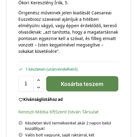
Ókori Keresztény Írók, 5.
Órigenész műveinek jelen kiadását Caesareai
Euszebiosz szavaival ajánljuk a hitében
elmélyülni vágyó, vagy éppen érdeklődő, kereső
olvasóknak: „azt tanította, hogy a magatartásnak
pontosan egyeznie kell a szóval, és főleg emiatt
vonzott – Isten kegyelmével megsegítve –
sokakat követésére”.
1 készleten (utánrendelhető)
Kosárba teszem
Kívánságlistához ad
Kereszt-Média Kft
Szent István Társulat
Készleten lévő termékeinket akár 2 napon belül
kiszállítjuk!
Valós bolt vagyunk, saját raktárral, két