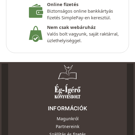
Online fizetés
Biztonságos online bankkártyás
fizetés SimplePay-en keresztül.
Nem csak webáruház
Valós bolt vagyunk, saját raktárral,
üzlethelyiséggel.
INFORMÁCIÓK
Magunkról
Partnereink
Szállítás és fizetés