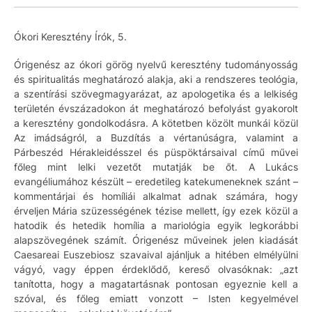
Ókori Keresztény Írók, 5.
Órigenész az ókori görög nyelvű keresztény tudományosság
és spiritualitás meghatározó alakja, aki a rendszeres teológia,
a szentírási szövegmagyarázat, az apologetika és a lelkiség
területén évszázadokon át meghatározó befolyást gyakorolt
a keresztény gondolkodásra. A kötetben közölt munkái közül
Az imádságról, a Buzdítás a vértanúságra, valamint a
Párbeszéd Hérakleidésszel és püspöktársaival című művei
főleg mint lelki vezetőt mutatják be őt. A Lukács
evangéliumához készült – eredetileg katekumeneknek szánt –
kommentárjai és homíliái alkalmat adnak számára, hogy
érveljen Mária szüzességének tézise mellett, így ezek közül a
hatodik és hetedik homília a mariológia egyik legkorábbi
alapszövegének számít. Órigenész műveinek jelen kiadását
Caesareai Euszebiosz szavaival ajánljuk a hitében elmélyülni
vágyó, vagy éppen érdeklődő, kereső olvasóknak: „azt
tanította, hogy a magatartásnak pontosan egyeznie kell a
szóval, és főleg emiatt vonzott – Isten kegyelmével