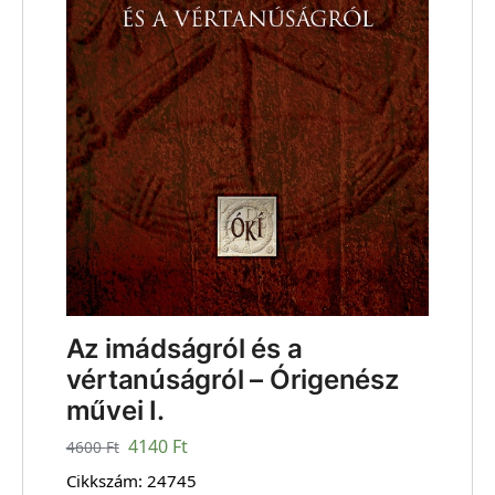
Az imádságról és a
vértanúságról – Órigenész
művei I.
4140
Ft
4600
Ft
Cikkszám:
24745