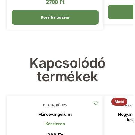
2700
Ft
Kosárba teszem
Kapcsolódó
termékek
Akció
BIBLIA
,
KÖNYV
KÖNYV
,
Márk evangéliuma
Hogyan t
kala
Készleten