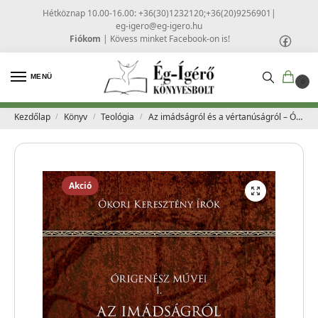
Hétköznap 10.00-16.00: +36(30)1232120;+36(20)9256901
|
eg-igero@eg-igero.hu
Fiókom
|
Kövess minket Facebook-on is!
MENÜ
0
Kezdőlap
Könyv
Teológia
Az imádságról és a vértanúságról – Órigenész művei I.
/
/
/
Akció