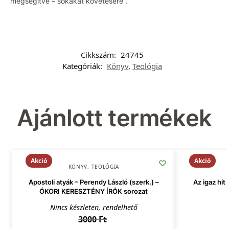
megsegítve – sokakat követésére”.
Cikkszám:
24745
Kategóriák:
Könyv
,
Teológia
Ajánlott termékek
Akció
Akció
KÖNYV
,
TEOLÓGIA
Apostoli atyák – Perendy László (szerk.) –
Az igaz hi
ÓKORI KERESZTÉNY ÍRÓK sorozat
Nincs készleten, rendelhető
3000
Ft