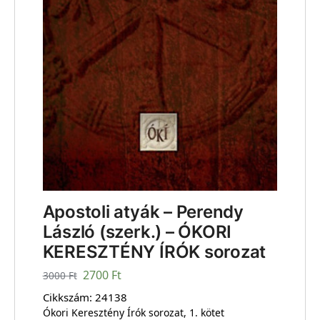
Apostoli atyák – Perendy
László (szerk.) – ÓKORI
KERESZTÉNY ÍRÓK sorozat
2700
Ft
3000
Ft
Cikkszám:
24138
Ókori Keresztény Írók sorozat, 1. kötet