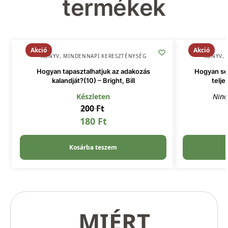
termékek
Akció
Akció
KÖNYV
,
MINDENNAPI KERESZTÉNYSÉG
KÖNYV
,
Hogyan tapasztalhatjuk az adakozás
Hogyan seg
kalandját?(10) – Bright, Bill
telje
Készleten
Ninc
200
Ft
180
Ft
Kosárba teszem
MIÉRT