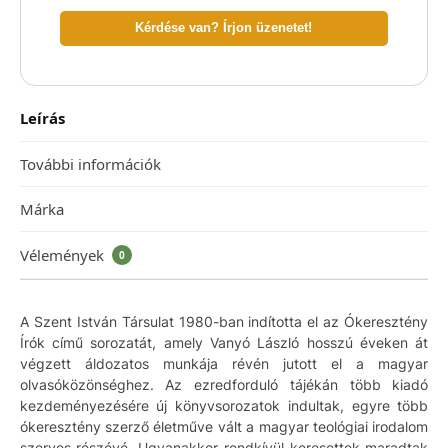
Kérdése van? Írjon üzenetet!
Leírás
További információk
Márka
Vélemények
0
A Szent István Társulat 1980-ban indította el az Ókeresztény
Írók című sorozatát, amely Vanyó László hosszú éveken át
végzett áldozatos munkája révén jutott el a magyar
olvasóközönséghez. Az ezredforduló tájékán több kiadó
kezdeményezésére új könyvsorozatok indultak, egyre több
ókeresztény szerző életműve vált a magyar teológiai irodalom
szerves részévé. Ugyanakkor rendkívül keresettek maradtak