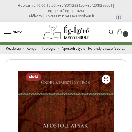
Hétköznap 10.00-16.00: +36(30)1232120;+36(20)9256901
|
eg-igero@eg-igero.hu
Fiókom
|
Kövess minket Facebook-on is!
MENÜ
0
Kezdőlap
Könyv
Teológia
Apostoli atyák – Perendy László (szerk.) – ÓKORI KERESZTÉNY ÍRÓK sorozat
/
/
/
Akció