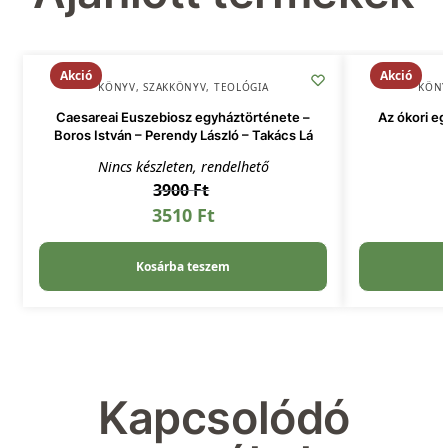
Akció
Akció
KÖNYV
,
SZAKKÖNYV
,
TEOLÓGIA
KÖN
Caesareai Euszebiosz egyháztörténete –
Az ókori e
Boros István – Perendy László – Takács Lá
Nincs készleten, rendelhető
3900
Ft
3510
Ft
Kosárba teszem
Kapcsolódó