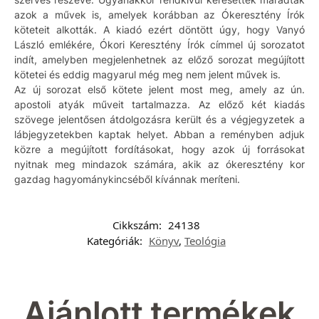
azok a művek is, amelyek korábban az Ókeresztény Írók
köteteit alkották. A kiadó ezért döntött úgy, hogy Vanyó
László emlékére, Ókori Keresztény Írók címmel új sorozatot
indít, amelyben megjelenhetnek az előző sorozat megújított
kötetei és eddig magyarul még meg nem jelent művek is.
Az új sorozat első kötete jelent most meg, amely az ún.
apostoli atyák műveit tartalmazza. Az előző két kiadás
szövege jelentősen átdolgozásra került és a végjegyzetek a
lábjegyzetekben kaptak helyet. Abban a reményben adjuk
közre a megújított fordításokat, hogy azok új forrásokat
nyitnak meg mindazok számára, akik az ókeresztény kor
gazdag hagyománykincséből kívánnak meríteni.
Cikkszám:
24138
Kategóriák:
Könyv
,
Teológia
Ajánlott termékek