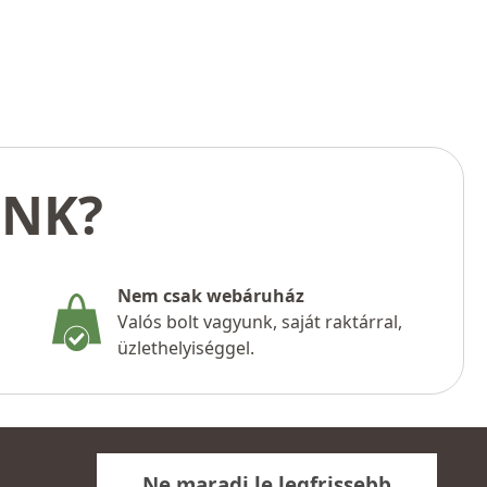
UNK?
Nem csak webáruház
Valós bolt vagyunk, saját raktárral,
üzlethelyiséggel.
Ne maradj le legfrissebb