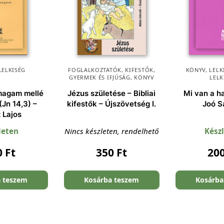
LELKISÉG
FOGLALKOZTATÓK, KIFESTŐK
,
KÖNYV
,
LEL
GYERMEK ÉS IFJÚSÁG
,
KÖNYV
LELK
 magam mellé
Jézus születése – Bibliai
Mi van a ha
(Jn 14,3) –
kifestők – Újszövetség I.
Joó S
 Lajos
leten
Nincs készleten, rendelhető
Kész
0
Ft
350
Ft
20
a teszem
Kosárba teszem
Kosárba