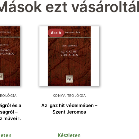
Mások ezt vásároltá
Akció
TEOLÓGIA
KÖNYV
,
TEOLÓGIA
ágról és a
Az igaz hit védelmében –
ságról –
Szent Jeromos
z művei I.
leten
Készleten