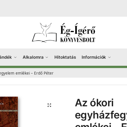
ándék
Alkalomra
Hitoktatás
Információk
egyelem emlékei – Erdő Péter
Az ókori
egyházfeg