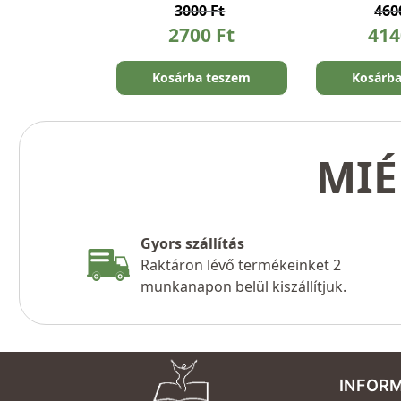
3000
Ft
46
2700
Ft
41
Kosárba teszem
Kosárb
MIÉ
Gyors szállítás
Raktáron lévő termékeinket 2
munkanapon belül kiszállítjuk.
INFOR