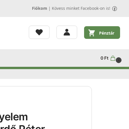
Fiókom
|
Kövess minket Facebook-on is!
Pénztár
0
Ft
0
yelem