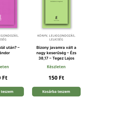
KIGONDOZÁS
,
KÖNYV
,
LELKIGONDOZÁS
,
ISÉG
LELKISÉG
lál után? –
Bizony javamra vált a
ándor
nagy keserűség – Ézs
38,17 – Tegez Lajos
leten
Készleten
0
Ft
150
Ft
 teszem
Kosárba teszem