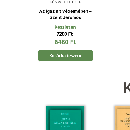
KÖNYV
,
TEOLÓGIA
Az igaz hit védelmében –
Szent Jeromos
Készleten
7200
Ft
6480
Ft
Kosárba teszem