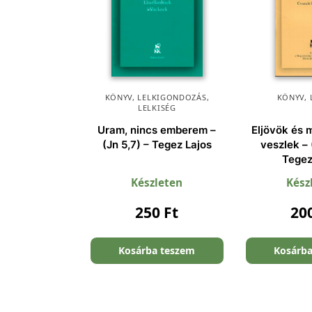
KÖNYV
,
LELKIGONDOZÁS
,
KÖNYV
,
LELKISÉG
Uram, nincs emberem –
Eljövök és
(Jn 5,7) – Tegez Lajos
veszlek – 
Tegez
Készleten
Kész
250
Ft
20
Kosárba teszem
Kosárb