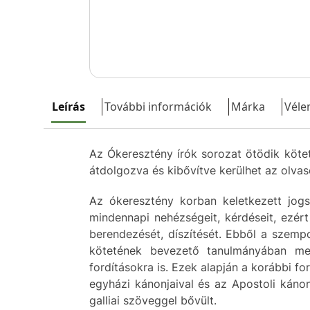
Leírás
További információk
Márka
Véle
Az Ókeresztény írók sorozat ötödik köte
átdolgozva és kibővítve kerülhet az olva
Az ókeresztény korban keletkezett jogs
mindennapi nehézségeit, kérdéseit, ezért
berendezését, díszítését. Ebből a szemp
kötetének bevezető tanulmányában meg
fordításokra is. Ezek alapján a korábbi fo
egyházi kánonjaival és az Apostoli kánon
galliai szöveggel bővült.