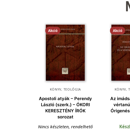
Akció
Akció
KÖNYV
,
TEOLÓGIA
KÖNYV
,
Apostoli atyák – Perendy
Az imáds
László (szerk.) – ÓKORI
vértanú
KERESZTÉNY ÍRÓK
Órigenés
sorozat
Nincs készleten, rendelhető
Kész