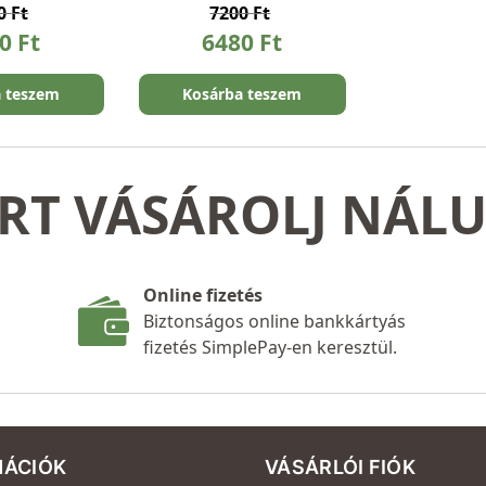
00
Ft
7200
Ft
40
Ft
6480
Ft
a teszem
Kosárba teszem
RT VÁSÁROLJ NÁL
Online fizetés
Biztonságos online bankkártyás
fizetés SimplePay-en keresztül.
MÁCIÓK
VÁSÁRLÓI FIÓK