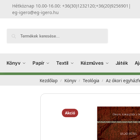
Hétköznap 10.00-16.00: +36(30)1232120;+36(20)9256901
|
eg-igero@eg-igero.hu
Keresés
Könyv
Papír
Textil
Kézműves
Játék
Aj
Kezdőlap
Könyv
Teológia
Az ókori egyházf
/
/
/
Akció