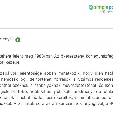
mények
0
teként jelent meg 1983-ban Az ókeresztény kor egyházfe
sók kezébe.
zabályok jelentősége abban mutatkozik, hogy igen hatá
 nemcsak jogi, de történeti források is. Számos rendelkezé
ontból ezeknek a szabályoknak művészettörténeti és ikonog
jelenik több, időközben publikált eredmény, de utalá
rdítások is néhol módosításra kerültek, valamint számos fo
okkal. A zsinatok sora az afrikai zsinatok anyagával, a 40