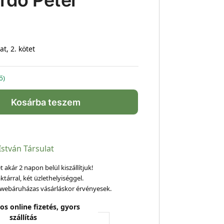
Erdő Péter
t, 2. kötet
ő)
Kosárba teszem
István Társulat
 akár 2 napon belül kiszállítjuk!
ktárral, két üzlethelyiséggel.
webáruházas vásárláskor érvényesek.
os online fizetés, gyors
szállítás