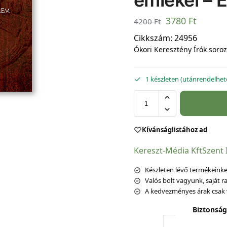
emlékei – 
3780
Ft
4200
Ft
Cikkszám:
24956
Ókori Keresztény Írók soroza
1 készleten (utánrendelhet
Kívánságlistához ad
Kereszt-Média Kft
Szent 
Készleten lévő termékeinket
Valós bolt vagyunk, saját ra
A kedvezményes árak csak 
Biztonság