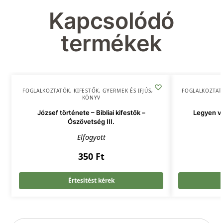
Kapcsolódó
termékek
FOGLALKOZTATÓK, KIFESTŐK
,
GYERMEK ÉS IFJÚSÁG
,
FOGLALKOZTAT
KÖNYV
József története – Bibliai kifestők –
Legyen vil
Ószövetség III.
Elfogyott
350
Ft
Értesítést kérek