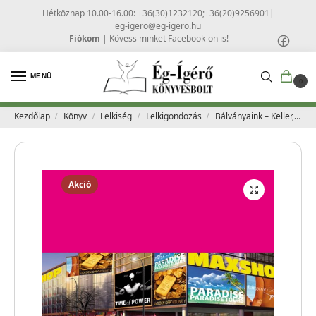
Hétköznap 10.00-16.00: +36(30)1232120;+36(20)9256901
|
eg-igero@eg-igero.hu
Fiókom
|
Kövess minket Facebook-on is!
MENÜ
0
Kezdőlap
Könyv
Lelkiség
Lelkigondozás
Bálványaink – Keller, Timothy
/
/
/
/
Akció