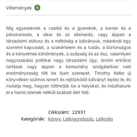
Vélemények
0
Míg egyeseknek a család és a gyerekek, a karrier és a
pénzkeresés, a siker és az elismerés, vagy éppen a
társadalmi státusz és a méltóság a bálványuk, másoknál egy
szerelmi kapcsolat, a szakértelem és a tudás, a biztonságos
és a kényelmes körülmények, a szépség és az ész, valamilyen
nagyszabású politikai vagy társadalmi ügy, önnön erkölcsi
tartásuk vagy éppen a keresztény szolgálatban való
eredményesség tölt be ilyen szerepet. Timothy Keller új
könyvében számos ismert és rejtőzködő bálványt leplez le, és
mutatja meg, hogyan tölthetjük be a helyüket, és indulhatunk
el a hamis istenek nélküli szabad élet felé.
Cikkszám:
22931
Kategóriák:
Könyv
,
Lelkigondozás
,
Lelkiség