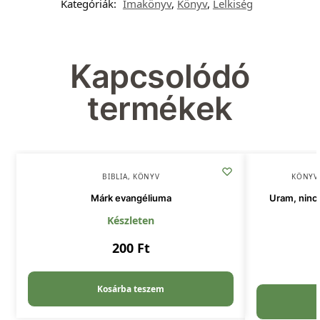
Kategóriák:
Imakönyv
,
Könyv
,
Lelkiség
Kapcsolódó
termékek
BIBLIA
,
KÖNYV
KÖNYV
Márk evangéliuma
Uram, ninc
Készleten
200
Ft
Kosárba teszem