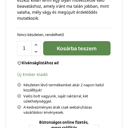
eszköz kíván lenni egy olyan művészetbe való
beavatáshoz, amely iránt ma talán jobban, mint
valaha, mély vágy és megújult érdeklődés
mutatkozik.
Nincs készleten, rendelhető
Kosárba teszem
Kívánságlistához ad
Új Ember Kiadó
Készleten lévő termékeinket akár 2 napon belül
kiszállítjuk!
Valós bolt vagyunk, saját raktárral, két
üzlethelyiséggel.
A kedvezményes árak csak webáruházas
vásárláskor érvényesek.
Biztonságos online fizetés,
gyors szállítás