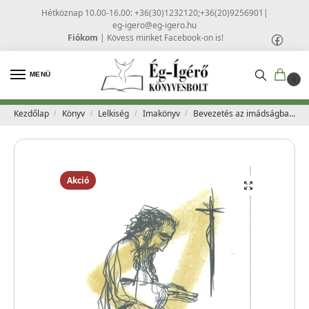
Hétköznap 10.00-16.00: +36(30)1232120;+36(20)9256901
|
eg-igero@eg-igero.hu
Fiókom
|
Kövess minket Facebook-on is!
MENÜ
0
Kezdőlap
Könyv
Lelkiség
Imakönyv
Bevezetés az imádságba – Robert Pasoilni
/
/
/
/
Akció