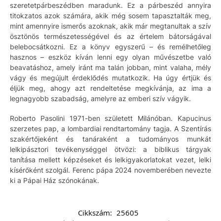
szeretetpárbeszédben maradunk. Ez a párbeszéd annyira
titokzatos azok számára, akik még sosem tapasztalták meg,
mint amennyire ismerős azoknak, akik már megtanultak a szív
ösztönös természetességével és az értelem bátorságával
belebocsátkozni. Ez a könyv egyszerű – és remélhetőleg
hasznos – eszköz kíván lenni egy olyan művészetbe való
beavatáshoz, amely iránt ma talán jobban, mint valaha, mély
vágy és megújult érdeklődés mutatkozik. Ha úgy értjük és
éljük meg, ahogy azt rendeltetése megkívánja, az ima a
legnagyobb szabadság, amelyre az emberi szív vágyik.
Roberto Pasolini 1971-ben született Milánóban. Kapucinus
szerzetes pap, a lombardiai rendtartomány tagja. A Szentírás
szakértőjeként és tanáraként a tudományos munkát
lelkipásztori tevékenységgel ötvözi: a biblikus tárgyak
tanítása mellett képzéseket és lelkigyakorlatokat vezet, lelki
kísérőként szolgál. Ferenc pápa 2024 novemberében nevezte
ki a Pápai Ház szónokának.
Cikkszám:
25605