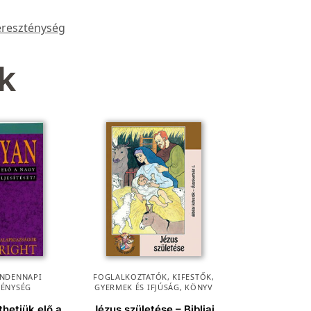
ereszténység
k
NDENNAPI
FOGLALKOZTATÓK, KIFESTŐK
,
TÉNYSÉG
GYERMEK ÉS IFJÚSÁG
,
KÖNYV
hetjük elő a
Jézus születése – Bibliai