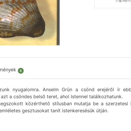
mények
0
ozunk nyugalomra. Anselm Grün a csönd erejéről ír eb
azt a csöndes belső teret, ahol Istennel találkozhatunk.
megszokott közérthető stílusban mutatja be a szerzetes
mléletes gesztusokat tanít istenkeresésük útján.