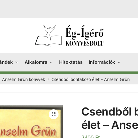
ándék
Alkalomra
Hitoktatás
Információk
Anselm Grün könyvek
Csendből bontakozó élet – Anselm Grün
/
Csendből 
élet – Ans
2400
Ft