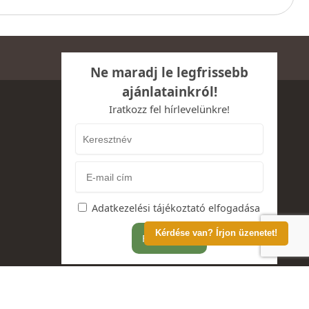
Ne maradj le legfrissebb
ajánlatainkról!
Iratkozz fel hírlevelünkre!
Adatkezelési tájékoztató elfogadása
Kérdése van? Írjon üzenetet!
A-t tartalmazzák.