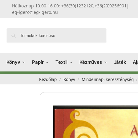
Hétköznap 10.00-16.00: +36(30)1232120;+36(20)9256901
|
eg-igero@eg-igero.hu
Keresés
Könyv
Papír
Textil
Kézműves
Játék
Aj
Kezdőlap
Könyv
Mindennapi kereszténység
/
/
/