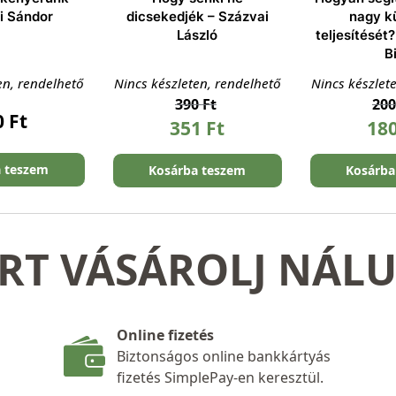
i Sándor
dicsekedjék – Százvai
nagy k
László
teljesítését?
Bi
en, rendelhető
Nincs készleten, rendelhető
Nincs készlet
390
Ft
20
0
Ft
351
Ft
18
a teszem
Kosárba teszem
Kosárba
RT VÁSÁROLJ NÁL
Online fizetés
Biztonságos online bankkártyás
fizetés SimplePay-en keresztül.