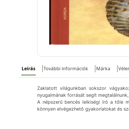
Leírás
További információk
Márka
Véle
Zaklatott világunkban sokszor vágyak
nyugalmának forrását segít megtalálnunk, 
A népszerű bencés lelkiségi író a tőle 
könnyen elvégezhető gyakorlatokat és sze