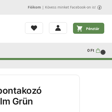
Fiókom
|
Kövess minket Facebook-on is!
Pénztár
0
Ft
0
bontakozó
elm Grün