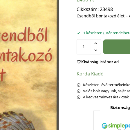
Cikkszám:
23498
Csendből bontakozó élet –
1 készleten (utánrendelhet
Kívánságlistához ad
Korda Kiadó
Készleten lévő termékeinket
Valós bolt vagyunk, saját ra
A kedvezményes árak csak 
Biztonság