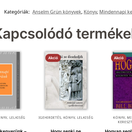
Kategóriák:
Anselm Grün könyvek
,
Könyv
,
Mindennapi k
Kapcsolódó terméke
Akció
Akció
ÖNYV
,
LELKISÉG
IGEHIRDETÉS
,
KÖNYV
,
LELKISÉG
KÖNYV
,
MI
KERESZ
 kenyerünk –
Hogy senki ne
Hogyan segít