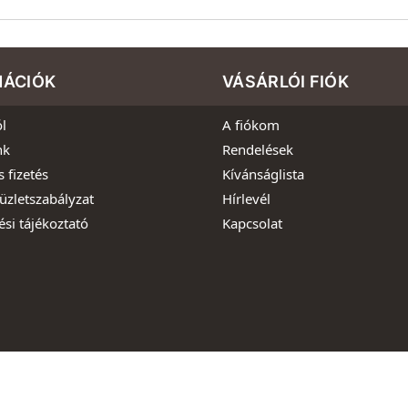
MÁCIÓK
VÁSÁRLÓI FIÓK
l
A fiókom
nk
Rendelések
s fizetés
Kívánságlista
üzletszabályzat
Hírlevél
ési tájékoztató
Kapcsolat
022 – Szer-Viz-Szer Kft. – Áraink forintban értendőek és az ÁF