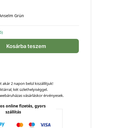
 Anselm Grün
ő)
Kosárba teszem
 akár 2 napon belül kiszállítjuk!
ktárral, két üzlethelyiséggel.
webáruházas vásárláskor érvényesek.
os online fizetés, gyors
szállítás