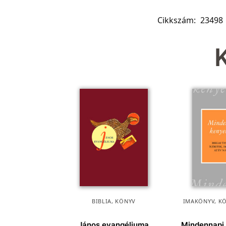
Cikkszám:
23498
BIBLIA
,
KÖNYV
IMAKÖNYV
,
K
János evangéliuma
Mindennapi