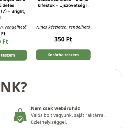
üldetés
kifestők – Újszövetség I.
 (7) – Bright,
ll
en, rendelhető
Nincs készleten, rendelhető
0
Ft
350
Ft
0
Ft
Kosárba teszem
 teszem
UNK?
Nem csak webáruház
Valós bolt vagyunk, saját raktárral,
üzlethelyiséggel.