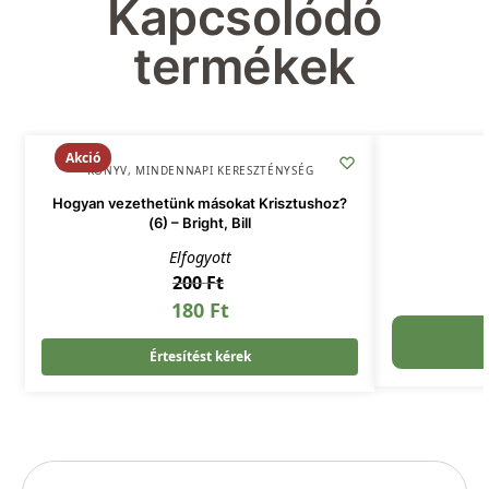
Kapcsolódó
termékek
Akció
KÖNYV
,
MINDENNAPI KERESZTÉNYSÉG
Hogyan vezethetünk másokat Krisztushoz?
(6) – Bright, Bill
Elfogyott
200
Ft
180
Ft
Értesítést kérek