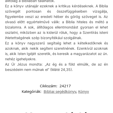
állítólag a Bibliában találhatók.
Ez a könyv utánajár ezeknek a kritikus kérdéseknek. A Biblia
szövegét pontosan és összefüggéseiben vizsgálja,
figyelembe veszi az eredeti héber és görög szöveget is. Az
olvasó előtt egyértelművé válik: a Biblia hiteles és méltó a
bizalomra. A sok, állítólagos ellentmondást gyorsan el lehet
oszlatni, miközben az is kiderül róluk, hogy a Szentírás isteni
ihletettségének szép bizonyítékául szolgálnak.
Ez a könyv nagyszerű segítség lehet a kételkedőknek és
azoknak, akik nekik segíteni szeretnének. Ezenkívül azoknak
is, akik Isten Igéjét szeretik, és keresik a magyarázatot az ún.
nehéz igehelyekre.
Az Úr Jézus mondta: „Az ég és a föld elmúlik, de az én
beszédeim nem múlnak el” (Máté 24,35).
Cikkszám:
24217
Kategóriák:
Bibliai segédkönyv
,
Könyv