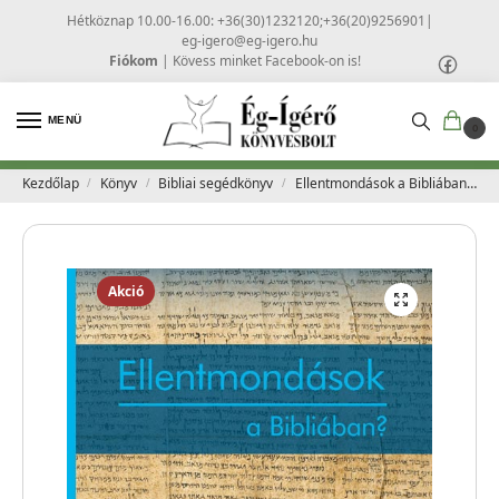
Hétköznap 10.00-16.00: +36(30)1232120;+36(20)9256901
|
eg-igero@eg-igero.hu
Fiókom
|
Kövess minket Facebook-on is!
MENÜ
0
Kezdőlap
Könyv
Bibliai segédkönyv
Ellentmondások a Bibliában? – Stefan Drüeke, Arend Remmers
/
/
/
Akció