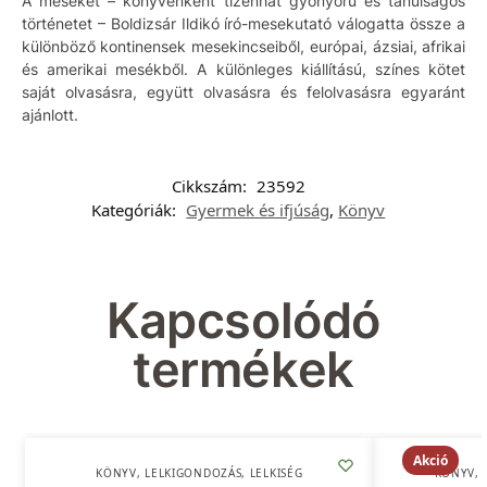
A meséket – könyvenként tizenhat gyönyörű és tanulságos
történetet – Boldizsár Ildikó író-mesekutató válogatta össze a
különböző kontinensek mesekincseiből, európai, ázsiai, afrikai
és amerikai mesékből. A különleges kiállítású, színes kötet
saját olvasásra, együtt olvasásra és felolvasásra egyaránt
ajánlott.
Cikkszám:
23592
Kategóriák:
Gyermek és ifjúság
,
Könyv
Kapcsolódó
termékek
Akció
KÖNYV
,
LELKIGONDOZÁS
,
LELKISÉG
KÖNYV
,