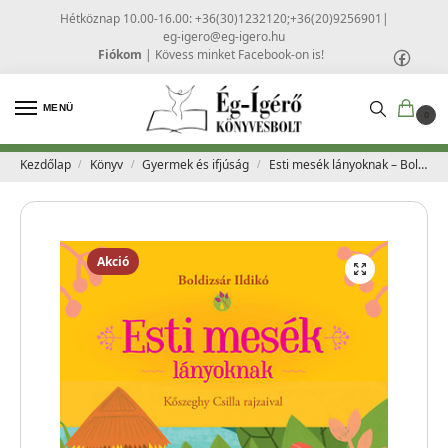
Hétköznap 10.00-16.00: +36(30)1232120;+36(20)9256901
|
eg-igero@eg-igero.hu
Fiókom
|
Kövess minket Facebook-on is!
MENÜ
0
Kezdőlap
Könyv
Gyermek és ifjúság
Esti mesék lányoknak – Boldizsár Ildikó
/
/
/
Akció