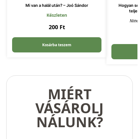
Mi van a halál után? – Joó Sándor
Hogyan seg
telje
Készleten
Ninc
200
Ft
Kosárba teszem
MIÉRT
VÁSÁROLJ
NÁLUNK?