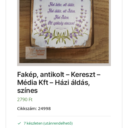
Fakép, antikolt – Kereszt –
Média Kft – Házi áldás,
színes
2790
Ft
Cikkszám:
24998
7 készleten (utánrendelhető)