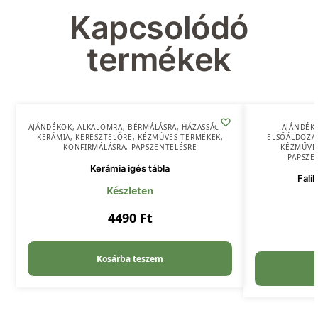
Kapcsolódó
termékek
AJÁNDÉKOK
,
ALKALOMRA
,
BÉRMÁLÁSRA
,
HÁZASSÁGRA
,
AJÁNDÉK
KERÁMIA
,
KERESZTELŐRE
,
KÉZMŰVES TERMÉKEK
,
ELSŐÁLDOZÁ
KONFIRMÁLÁSRA
,
PAPSZENTELÉSRE
KÉZMŰVE
PAPSZE
Kerámia igés tábla
Fali
Készleten
4490
Ft
Kosárba teszem