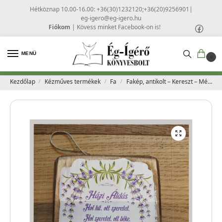
Hétköznap 10.00-16.00: +36(30)1232120;+36(20)9256901
|
eg-igero@eg-igero.hu
Fiókom
|
Kövess minket Facebook-on is!
MENÜ
0
Kezdőlap
Kézműves termékek
Fa
Fakép, antikolt – Kereszt – Média Kft – Házi áldás, színes
/
/
/