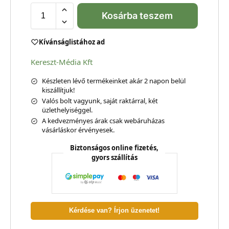
Kosárba teszem
Kívánságlistához ad
Kereszt-Média Kft
Készleten lévő termékeinket akár 2 napon belül
kiszállítjuk!
Valós bolt vagyunk, saját raktárral, két
üzlethelyiséggel.
A kedvezményes árak csak webáruházas
vásárláskor érvényesek.
Biztonságos online fizetés,
gyors szállítás
Kérdése van? Írjon üzenetet!