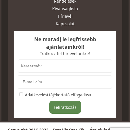
Rendelések
Kívánságlista
Hírlevél
Kapcsolat
Ne maradj le legfrissebb
ajánlatainkról!
Iratkozz fel hírlevelünkre!
Adatkezelési tájékoztató elfogadása
Copyright 2016-2022 – Szer-Viz-Szer Kft. – Áraink forintban