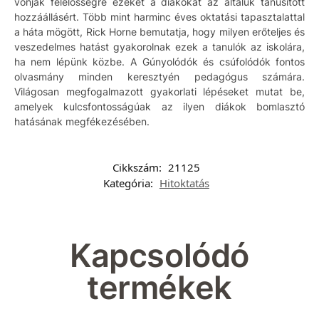
vonják felelősségre ezeket a diákokat az általuk tanúsított
hozzáállásért. Több mint harminc éves oktatási tapasztalattal
a háta mögött, Rick Horne bemutatja, hogy milyen erőteljes és
veszedelmes hatást gyakorolnak ezek a tanulók az iskolára,
ha nem lépünk közbe. A Gúnyolódók és csúfolódók fontos
olvasmány minden keresztyén pedagógus számára.
Világosan megfogalmazott gyakorlati lépéseket mutat be,
amelyek kulcsfontosságúak az ilyen diákok bomlasztó
hatásának megfékezésében.
Cikkszám:
21125
Kategória:
Hitoktatás
Kapcsolódó
termékek