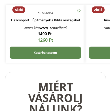
Akció
Akció
HITOKTATÁS
Házcsoport – Építmények a Biblia országából
Húsvé
Nincs készleten, rendelhető
Ninc
1400
Ft
1260
Ft
Kosárba teszem
MIÉRT
VÁSÁROLJ
NÁLUNK?