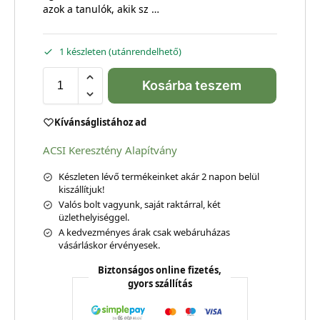
azok a tanulók, akik sz …
1 készleten (utánrendelhető)
Kosárba teszem
Kívánságlistához ad
ACSI Keresztény Alapítvány
Készleten lévő termékeinket akár 2 napon belül
kiszállítjuk!
Valós bolt vagyunk, saját raktárral, két
üzlethelyiséggel.
A kedvezményes árak csak webáruházas
vásárláskor érvényesek.
Biztonságos online fizetés,
gyors szállítás