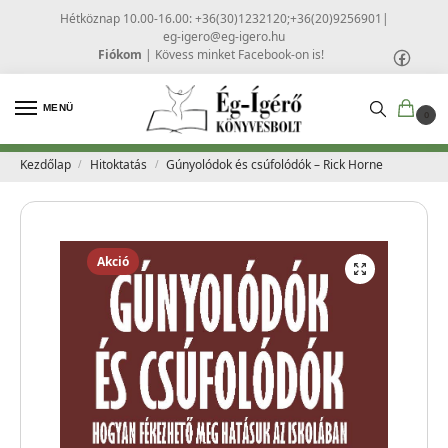
Hétköznap 10.00-16.00: +36(30)1232120;+36(20)9256901
|
eg-igero@eg-igero.hu
Fiókom
|
Kövess minket Facebook-on is!
MENÜ
0
Kezdőlap
Hitoktatás
Gúnyolódok és csúfolódók – Rick Horne
/
/
Akció