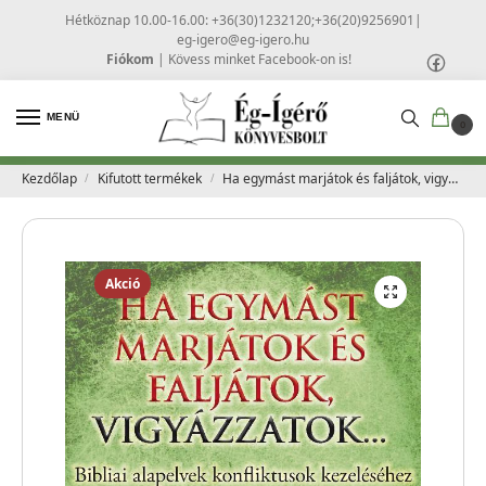
Hétköznap 10.00-16.00: +36(30)1232120;+36(20)9256901
|
eg-igero@eg-igero.hu
Fiókom
|
Kövess minket Facebook-on is!
MENÜ
0
Kezdőlap
Kifutott termékek
Ha egymást marjátok és faljátok, vigyázzatok… – Alexander Strauch
/
/
Akció