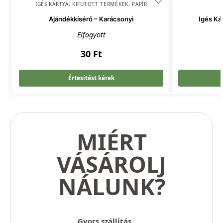
IGÉS KÁRTYA
,
KIFUTOTT TERMÉKEK
,
PAPÍR
Ajándékkísérő – Karácsonyi
Igés Ká
Elfogyott
30
Ft
Értesítést kérek
MIÉRT
VÁSÁROLJ
NÁLUNK?
Gyors szállítás