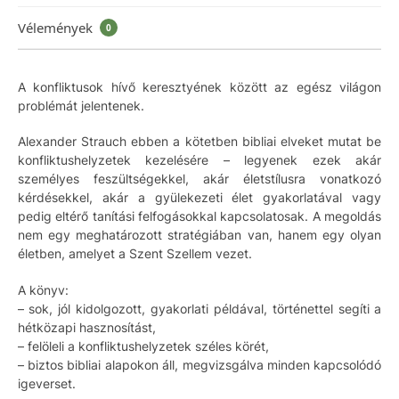
Vélemények
0
A konfliktusok hívő keresztyének között az egész világon
problémát jelentenek.
Alexander Strauch ebben a kötetben bibliai elveket mutat be
konfliktushelyzetek kezelésére – legyenek ezek akár
személyes feszültségekkel, akár életstílusra vonatkozó
kérdésekkel, akár a gyülekezeti élet gyakorlatával vagy
pedig eltérő tanítási felfogásokkal kapcsolatosak. A megoldás
nem egy meghatározott stratégiában van, hanem egy olyan
életben, amelyet a Szent Szellem vezet.
A könyv:
– sok, jól kidolgozott, gyakorlati példával, történettel segíti a
hétközapi hasznosítást,
– felöleli a konfliktushelyzetek széles körét,
– biztos bibliai alapokon áll, megvizsgálva minden kapcsolódó
igeverset.