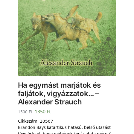
Ha egymást marjátok és
faljátok, vigyázzatok… –
Alexander Strauch
1350
Ft
1500
Ft
Cikkszám:
20567
Brandon Bays katartikus hatású, belső utazást
téve érte el, hogy méhének kosárlabda méretű