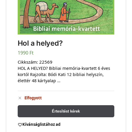
Hol a helyed?
1990
Ft
Cikkszám:
22569
HOL A HELYED? Bibliai memória-kvartett 6 éves
kortól Rajzolta: Bódi Kati 12 bibliai helyszín,
élettér 48 kártyalap …
Elfogyott
Értesítést kérek
Kívánságlistához ad