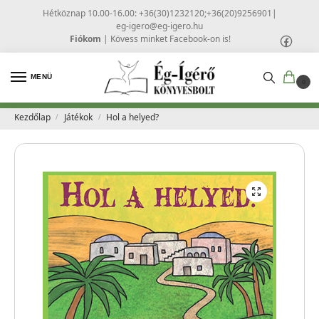
Hétköznap 10.00-16.00: +36(30)1232120;+36(20)9256901
|
eg-igero@eg-igero.hu
Fiókom
|
Kövess minket Facebook-on is!
MENÜ
0
Kezdőlap
Játékok
Hol a helyed?
/
/