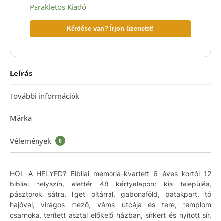
Parakletos Kiadó
Kérdése van? Írjon üzenetet!
Leírás
További információk
Márka
Vélemények
0
HOL A HELYED? Bibliai memória-kvartett 6 éves kortól 12
bibliai helyszín, élettér 48 kártyalapon: kis település,
pásztorok sátra, liget oltárral, gabonaföld, patakpart, tó
hajóval, virágos mező, város utcája és tere, templom
csarnoka, terített asztal előkelő házban, sírkert és nyitott sír,