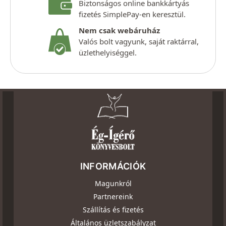
Biztonságos online bankkártyás
fizetés SimplePay-en keresztül.
Nem csak webáruház
Valós bolt vagyunk, saját raktárral,
üzlethelyiséggel.
INFORMÁCIÓK
Magunkról
Partnereink
Szállítás és fizetés
Általános üzletszabályzat