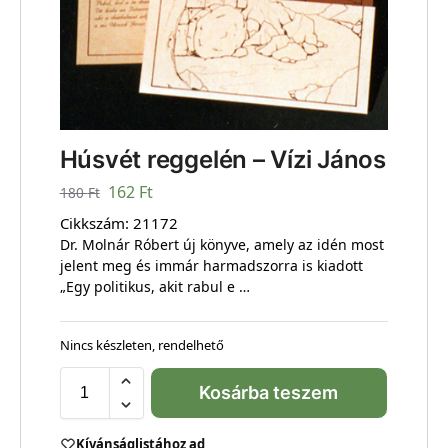
Húsvét reggelén – Vízi János
162
Ft
180
Ft
Cikkszám:
21172
Dr. Molnár Róbert új könyve, amely az idén most
jelent meg és immár harmadszorra is kiadott
„Egy politikus, akit rabul e …
Nincs készleten, rendelhető
Kosárba teszem
Kívánságlistához ad