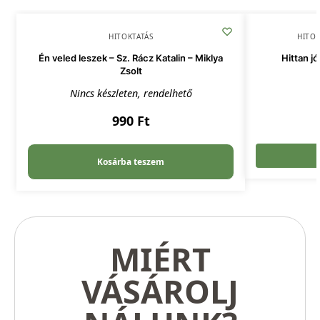
HITOKTATÁS
HITOK
Én veled leszek – Sz. Rácz Katalin – Miklya
Hittan j
Zsolt
Nincs készleten, rendelhető
990
Ft
Kosárba teszem
MIÉRT
VÁSÁROLJ