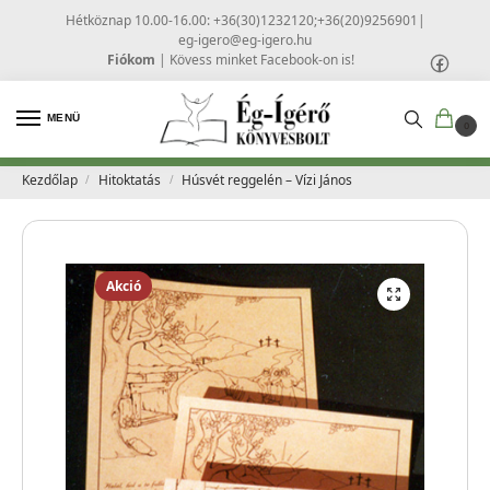
Hétköznap 10.00-16.00: +36(30)1232120;+36(20)9256901
|
eg-igero@eg-igero.hu
Fiókom
|
Kövess minket Facebook-on is!
MENÜ
0
Kezdőlap
Hitoktatás
Húsvét reggelén – Vízi János
/
/
Akció