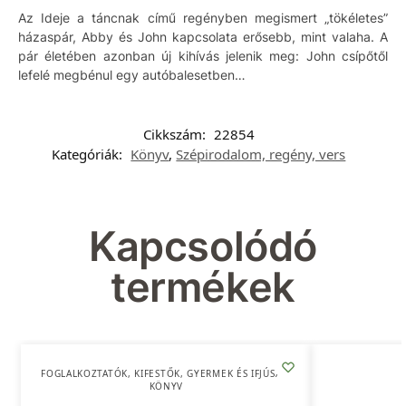
Az Ideje a táncnak című regényben megismert „tökéletes”
házaspár, Abby és John kapcsolata erősebb, mint valaha. A
pár életében azonban új kihívás jelenik meg: John csípőtől
lefelé megbénul egy autóbalesetben…
Cikkszám:
22854
Kategóriák:
Könyv
,
Szépirodalom, regény, vers
Kapcsolódó
termékek
FOGLALKOZTATÓK, KIFESTŐK
,
GYERMEK ÉS IFJÚSÁG
,
KÖNYV