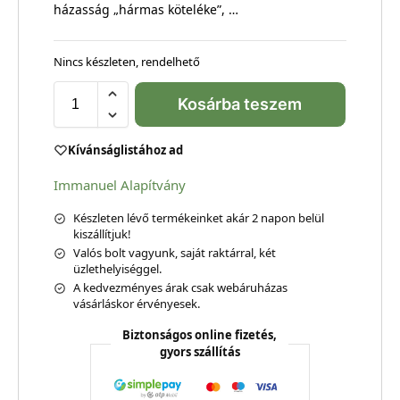
házasság „hármas köteléke”, …
Nincs készleten, rendelhető
Kosárba teszem
Kívánságlistához ad
Immanuel Alapítvány
Készleten lévő termékeinket akár 2 napon belül
kiszállítjuk!
Valós bolt vagyunk, saját raktárral, két
üzlethelyiséggel.
A kedvezményes árak csak webáruházas
vásárláskor érvényesek.
Biztonságos online fizetés,
gyors szállítás