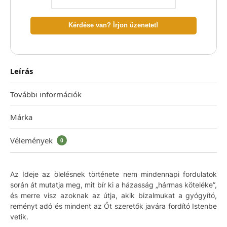
Kérdése van? Írjon üzenetet!
Leírás
További információk
Márka
Vélemények
0
Az Ideje az ölelésnek története nem mindennapi fordulatok
során át mutatja meg, mit bír ki a házasság „hármas köteléke”,
és merre visz azoknak az útja, akik bizalmukat a gyógyító,
reményt adó és mindent az Őt szeretők javára fordító Istenbe
vetik.