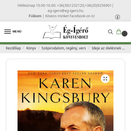
Hétköznap 10.00-16.00: +36(30)1232120;+36(20)9256901
|
eg-igero@eg-igero.hu
Fiókom
|
Kövess minket Facebook-on is!
MENÜ
0
Kezdőlap
Könyv
Szépirodalom, regény, vers
Ideje az ölelésnek – Karen Kingsbury
/
/
/