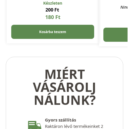
Készleten
Ninc
200
Ft
180
Ft
Kosárba teszem
MIÉRT
VÁSÁROLJ
NÁLUNK?
Gyors szállítás
Raktáron lévő termékeinket 2