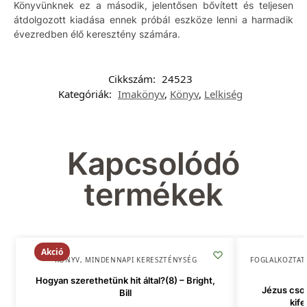
Könyvünknek ez a második, jelentősen bővített és teljesen
átdolgozott kiadása ennek próbál eszköze lenni a harmadik
évezredben élő keresztény számára.
Cikkszám:
24523
Kategóriák:
Imakönyv
,
Könyv
,
Lelkiség
Kapcsolódó
termékek
Akció
KÖNYV
,
MINDENNAPI KERESZTÉNYSÉG
FOGLALKOZTAT
Hogyan szerethetünk hit által?(8) – Bright,
Jézus csod
Bill
kife