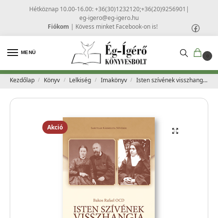
Hétköznap 10.00-16.00: +36(30)1232120;+36(20)9256901
|
eg-igero@eg-igero.hu
Fiókom
|
Kövess minket Facebook-on is!
MENÜ
0
Kezdőlap
Könyv
Lelkiség
Imakönyv
Isten szívének visszhangja – Bakos Rafael OCD
/
/
/
/
Akció