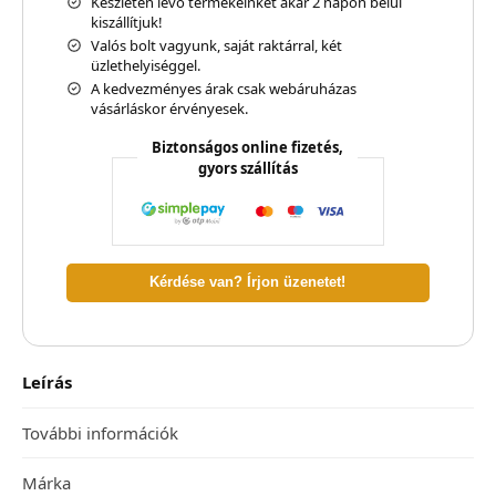
Készleten lévő termékeinket akár 2 napon belül
kiszállítjuk!
Valós bolt vagyunk, saját raktárral, két
üzlethelyiséggel.
A kedvezményes árak csak webáruházas
vásárláskor érvényesek.
Biztonságos online fizetés,
gyors szállítás
Kérdése van? Írjon üzenetet!
Leírás
További információk
Márka