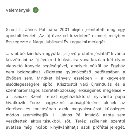
Vélemények
0
Szent II. János Pál pápa 2001 elején jelentetett meg egy
apostoli levelet „Az új évezred kezdetén” címmel, melyben
összegezte a Nagy Jubileumi Év kegyelmi mérlegét…
… s ebből kiindulva egyúttal „a jövő prófétai jóslatát” kívánta
közzétenni az új évezred kihívásaira vonatkozóan két olyan
alapvető irányelv segítségével, amelyek nélkül az Egyház
nem boldogulhat küldetése gyümölcsöző betöltésében a
jövőben sem. Mindkét irányelv esetében – a kegyelem
elsődlegességére építő, Krisztustól való újraindulás és a
szentháromságos szeretetközösség lelkiségének megélése –
a Lisieux-i Szent Terézt egyházdoktorrá nyilvánító pápa
hivatkozik Teréz nagyszerű tanúságtételére, akinek az
életében és tanításában azok megvalósulását különleges
módon szemlélhetjük. II. János Pál intuíciói azóta sem
veszítettek aktualitásukból, sőt, Teréz szüleinek szentté
avatása még inkább kinyilváníthatja azok prófétai jellegét.