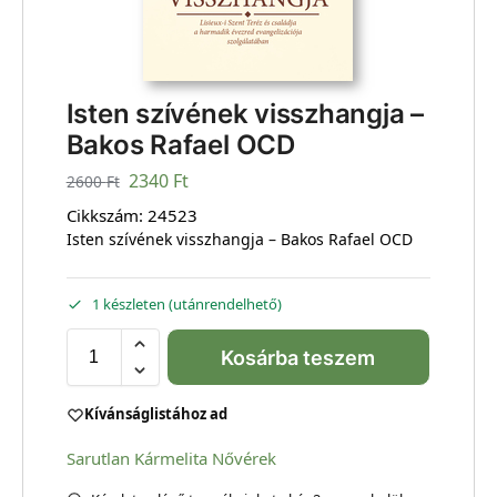
Isten szívének visszhangja –
Bakos Rafael OCD
2340
Ft
2600
Ft
Cikkszám:
24523
Isten szívének visszhangja – Bakos Rafael OCD
1 készleten (utánrendelhető)
Kosárba teszem
Kívánságlistához ad
Sarutlan Kármelita Nővérek