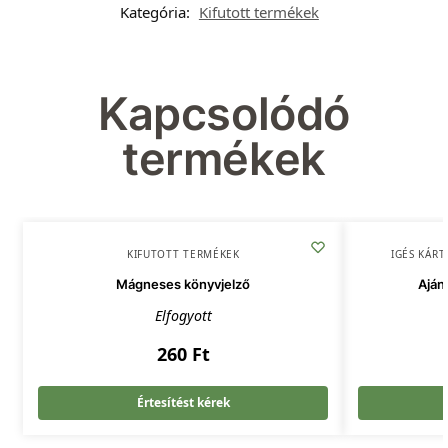
Kategória:
Kifutott termékek
Kapcsolódó
termékek
KIFUTOTT TERMÉKEK
IGÉS KÁRT
Mágneses könyvjelző
Aján
Elfogyott
260
Ft
Értesítést kérek