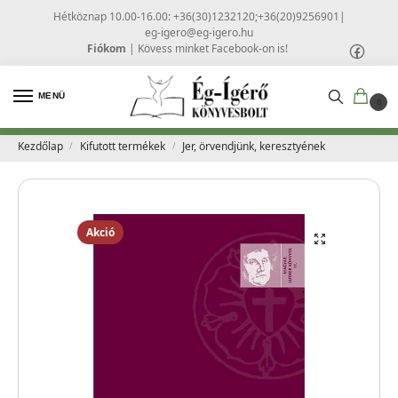
Hétköznap 10.00-16.00: +36(30)1232120;+36(20)9256901
|
eg-igero@eg-igero.hu
Fiókom
|
Kövess minket Facebook-on is!
MENÜ
0
Kezdőlap
Kifutott termékek
Jer, örvendjünk, keresztyének
/
/
Akció