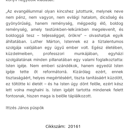
„Az evangéliummal olyan kincshez jutottunk, melynek neve
nem pénz, nem vagyon, nem evilági hatalom, dicsőség és
gyönyörűség, hanem reménység, mégpedig élő, boldog
reménység, amely testünkben-lelkünkben megelevenít, és
boldoggá tesz – teljességgel, örökre” – olvashatjuk egyik
áhítatában. Luther Márton, Istennek ez a tíztalentumos
szolgája valójában egy ügyű ember volt. Egész életében,
küzdelmeiben, professzori munkájában, egyházi
szolgálatának minden pillanatában egy valami foglalkoztatta:
Isten igéje. Nem emberi szándékok, hanem egyedül Isten
igéje tette őt reformátorrá. Kizárólag ezért, ennek
tisztaságáért, helyes megértéséért, tiszta tanításáért küzdött,
ez töltötte ki életét – és ha Isten úgy dönt felőle, ezért kész
lett volna meghalni is. Isten igéjét tartotta mindenek felett
fontosnak, hiszen maga is belőle táplálkozott.
Ittzés János püspök
Cikkszám:
20161