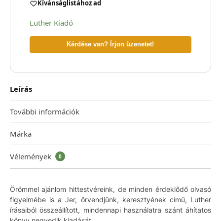
Kívánságlistához ad
Luther Kiadó
Kérdése van? Írjon üzenetet!
Leírás
További információk
Márka
Vélemények
0
Örömmel ajánlom hittestvéreink, de minden érdeklődő olvasó
figyelmébe is a Jer, örvendjünk, keresztyének című, Luther
írásaiból összeállított, mindennapi használatra szánt áhítatos
könyv negyedik kiadását.