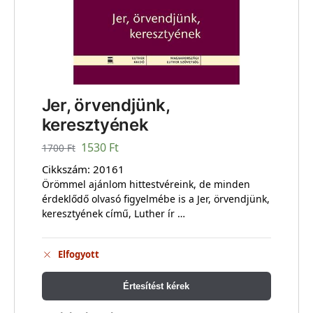
Jer, örvendjünk,
keresztyének
1530
Ft
1700
Ft
Cikkszám:
20161
Örömmel ajánlom hittestvéreink, de minden
érdeklődő olvasó figyelmébe is a Jer, örvendjünk,
keresztyének című, Luther ír …
Elfogyott
Értesítést kérek