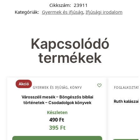
Cikkszám:
23911
Kategóriák:
Gyermek és ifjúság
,
Ifjúsági irodalom
Kapcsolódó
termékek
Akció
GYERMEK ÉS IFJÚSÁG
,
KÖNYV
FOGLALKOZTAT
Városszéli mesék – Böngészős bibliai
Ruth kalászai 
történetek – Csodadolgok könyvek
Készleten
490
Ft
395
Ft