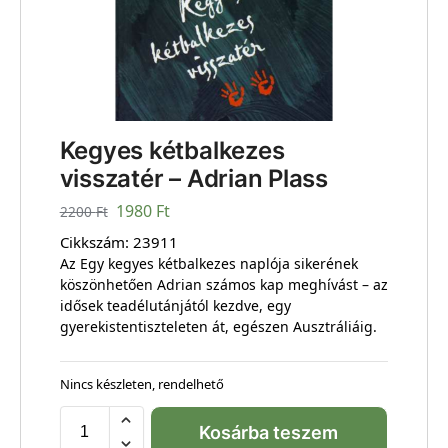
Kegyes kétbalkezes
visszatér – Adrian Plass
1980
Ft
2200
Ft
Cikkszám:
23911
Az Egy kegyes kétbalkezes naplója sikerének
köszönhetően Adrian számos kap meghívást – az
idősek teadélutánjától kezdve, egy
gyerekistentiszteleten át, egészen Ausztráliáig.
Nincs készleten, rendelhető
Kosárba teszem