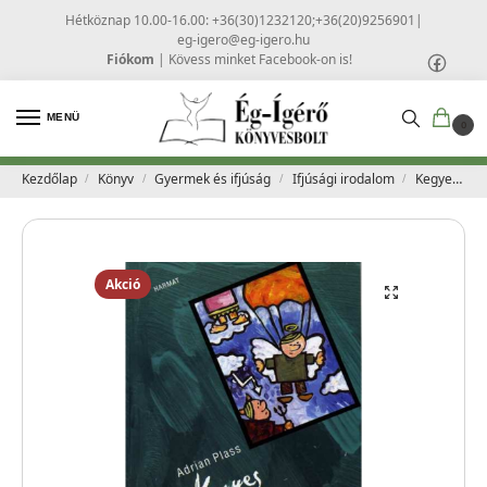
Hétköznap 10.00-16.00: +36(30)1232120;+36(20)9256901
|
eg-igero@eg-igero.hu
Fiókom
|
Kövess minket Facebook-on is!
MENÜ
0
Kezdőlap
Könyv
Gyermek és ifjúság
Ifjúsági irodalom
Kegyes kétbalkezes visszatér – Adrian Plass
/
/
/
/
Akció