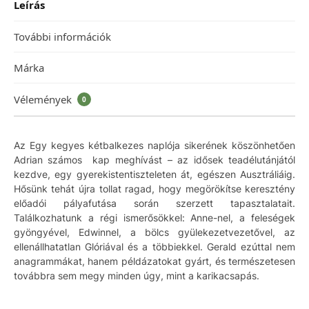
Leírás
További információk
Márka
Vélemények
0
Az Egy kegyes kétbalkezes naplója sikerének köszönhetően
Adrian számos kap meghívást – az idősek teadélutánjától
kezdve, egy gyerekistentiszteleten át, egészen Ausztráliáig.
Hősünk tehát újra tollat ragad, hogy megörökítse keresztény
előadói pályafutása során szerzett tapasztalatait.
Találkozhatunk a régi ismerősökkel: Anne-nel, a feleségek
gyöngyével, Edwinnel, a bölcs gyülekezetvezetővel, az
ellenállhatatlan Glóriával és a többiekkel. Gerald ezúttal nem
anagrammákat, hanem példázatokat gyárt, és természetesen
továbbra sem megy minden úgy, mint a karikacsapás.