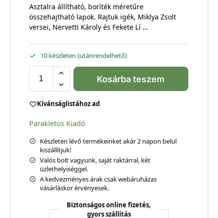
Asztalra állítható, boríték méretűre
összehajtható lapok. Rajtuk igék, Miklya Zsolt
versei, Nervetti Károly és Fekete Lí …
10 készleten (utánrendelhető)
Kosárba teszem
Kívánságlistához ad
Parakletos Kiadó
Készleten lévő termékeinket akár 2 napon belül
kiszállítjuk!
Valós bolt vagyunk, saját raktárral, két
üzlethelyiséggel.
A kedvezményes árak csak webáruházas
vásárláskor érvényesek.
Biztonságos online fizetés,
gyors szállítás