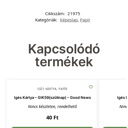
Cikkszám:
21975
Kategóriák:
Képeslap
,
Papír
Kapcsolódó
termékek
IGÉS KÁRTYA
,
PAPÍR
Igés Kártya – GIK59(szülinap) – Good News
Igés 
Nincs készleten, rendelhető
Ninc
40
Ft