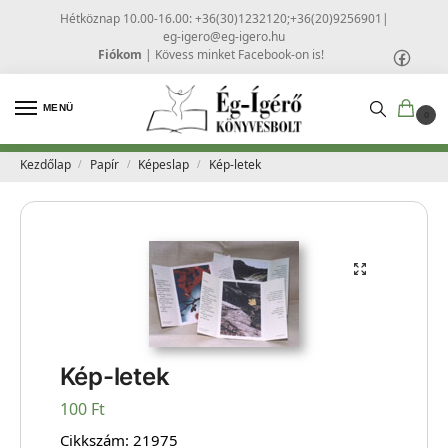
Hétköznap 10.00-16.00: +36(30)1232120;+36(20)9256901
|
eg-igero@eg-igero.hu
Fiókom
|
Kövess minket Facebook-on is!
MENÜ
0
Kezdőlap
Papír
Képeslap
Kép-letek
/
/
/
Kép-letek
100
Ft
Cikkszám:
21975