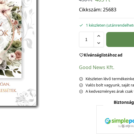
Cikkszám:
25683
1 készleten (utánrendelhet
Kívánságlistához ad
Good News Kft.
Készleten lévő termékeinket
Valós bolt vagyunk, saját ra
A kedvezményes árak csak 
Biztonság