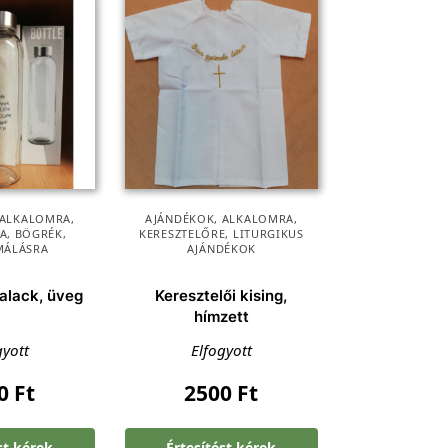
ALKALOMRA
,
AJÁNDÉKOK
,
ALKALOMRA
,
A
,
BÖGRÉK
,
KERESZTELŐRE
,
LITURGIKUS
MÁLÁSRA
AJÁNDÉKOK
palack, üveg
Keresztelői kising,
hímzett
gyott
Elfogyott
90
Ft
2500
Ft
st kérek
Értesítést kérek