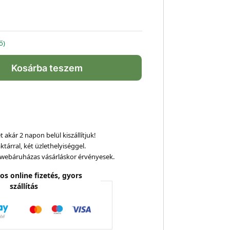
ő)
Kosárba teszem
 akár 2 napon belül kiszállítjuk!
ktárral, két üzlethelyiséggel.
webáruházas vásárláskor érvényesek.
os online fizetés, gyors
szállítás