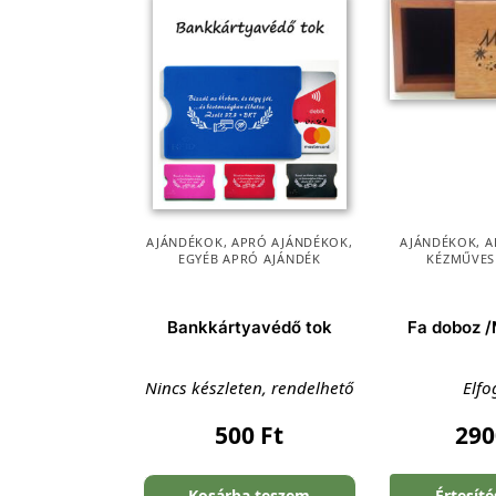
AJÁNDÉKOK
,
APRÓ AJÁNDÉKOK
,
AJÁNDÉKOK
,
A
EGYÉB APRÓ AJÁNDÉK
KÉZMŰVES
Bankkártyavédő tok
Fa doboz 
Nincs készleten, rendelhető
Elfo
500
Ft
29
Kosárba teszem
Értesít