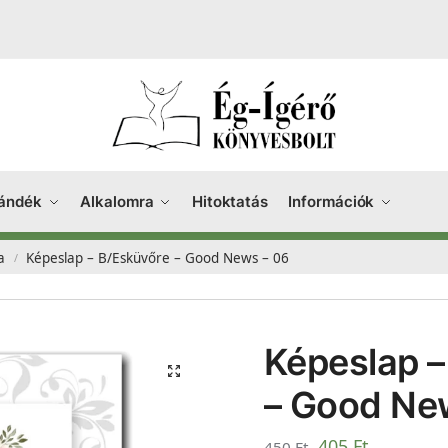
ándék
Alkalomra
Hitoktatás
Információk
a
Képeslap – B/Esküvőre – Good News – 06
/
Képeslap –
– Good Ne
405
Ft
450
Ft