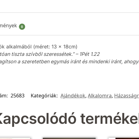
mények
0
ök alkalmából (méret: 13 x 18cm)
óan tiszta szívből szeressétek.” – 1Pét 1.22
ítson a szeretetben egymás iránt és mindenki iránt, ahogyan
zám:
25683
Kategóriák:
Ajándékok
,
Alkalomra
,
Házasság
Kapcsolódó terméke