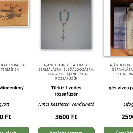
LKALOMRA
,
FA
,
AJÁNDÉKOK
,
ALKALOMRA
,
AJÁNDÉKOK
,
 TERMÉKEK
BÉRMÁLÁSRA
,
ELSŐÁLDOZÁSRA
,
BÉRMÁLÁSR
LITURGIKUS AJÁNDÉKOK
,
KONFIR
RÓZSAFÜZÉR
/Mindenkor/
Türkiz tizedes
Igés vizes 
rózsafüzér
gyott
Nincs készleten, rendelhető
Elfo
00
Ft
3600
Ft
25
ést kérek
Kosárba teszem
Értesíté