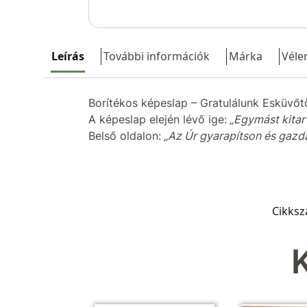
Leírás
További információk
Márka
Véle
Borítékos képeslap – Gratulálunk Esküvőt
A képeslap elején lévő ige:
„Egymást kitart
Belső oldalon:
„Az Úr gyarapítson és gazdag
Cikks