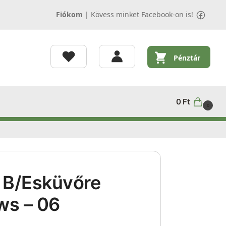
Fiókom
|
Kövess minket Facebook-on is!
Pénztár
0
Ft
0
 B/Esküvőre
ws – 06