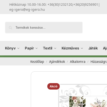
Hétköznap 10.00-16.00: +36(30)1232120;+36(20)9256901
|
eg-igero@eg-igero.hu
Keresés
Könyv
Papír
Textil
Kézműves
Játék
Aj
Kezdőlap
Ajándékok
Alkalomra
Házasságr
/
/
/
Akció