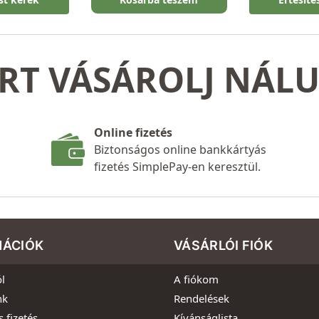
RT VÁSÁROLJ NÁL
Online fizetés
Biztonságos online bankkártyás
fizetés SimplePay-en keresztül.
MÁCIÓK
VÁSÁRLÓI FIÓK
l
A fiókom
nk
Rendelések
s fizetés
Kívánságlista