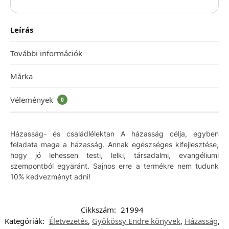
Leírás
További információk
Márka
Vélemények
0
Házasság- és családlélektan A házasság célja, egyben
feladata maga a házasság. Annak egészséges kifejlesztése,
hogy jó lehessen testi, lelki, társadalmi, evangéliumi
szempontból egyaránt. Sajnos erre a termékre nem tudunk
10% kedvezményt adni!
Cikkszám:
21994
Kategóriák:
Életvezetés
,
Gyökössy Endre könyvek
,
Házasság
,