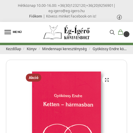
Hétköznap 10.00-16.00: +36(30)1232120;+36(20)9256901
|
eg-igero@eg-igero.hu
Fiókom
|
Kövess minket Facebook-on is!
MENÜ
0
Kezdőlap
Könyv
Mindennapi kereszténység
Gyökössy Endre könyvek
/
/
/
Akció