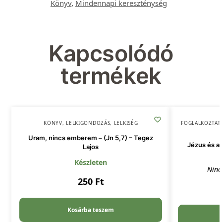
Könyv
,
Mindennapi kereszténység
Kapcsolódó
termékek
KÖNYV
,
LELKIGONDOZÁS
,
LELKISÉG
FOGLALKOZTAT
Uram, nincs emberem – (Jn 5,7) – Tegez
Jézus és a 
Lajos
Készleten
Ninc
250
Ft
Kosárba teszem