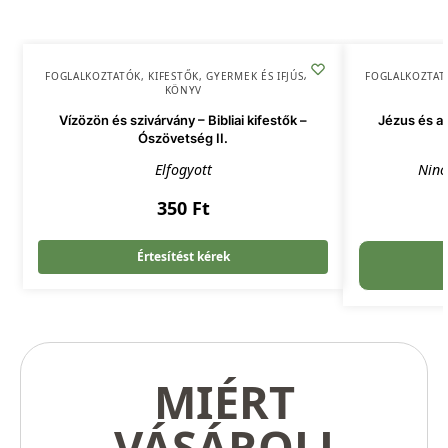
FOGLALKOZTATÓK, KIFESTŐK
,
GYERMEK ÉS IFJÚSÁG
,
FOGLALKOZTAT
KÖNYV
Vízözön és szivárvány – Bibliai kifestők –
Jézus és a 
Ószövetség II.
Elfogyott
Ninc
350
Ft
Értesítést kérek
MIÉRT
VÁSÁROLJ