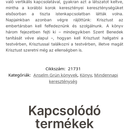
való vertikális kapcsolatával, gyakran azt a látszatot keltve,
mintha a korábbi korok keresztényei kereszténységüket
elsősorban a tiszta istenkapcsolatban látták volna.
Napjainkban azonban végre rájöttünk: Krisztust az
embertársban kell felfedeznünk és szolgálnunk. A könyv
három fejezetben fejti ki – mindegyikben Szent Benedek
tanítását véve alapul –, hogyan kell Krisztust hallgatni a
testvérben, Krisztussal találkozni a testvérben, illetve magát
Krisztust szeretni még az ellenségben is.
Cikkszám:
21731
Kategóriák:
Anselm Grün könyvek
,
Könyv
,
Mindennapi
kereszténység
Kapcsolódó
termékek