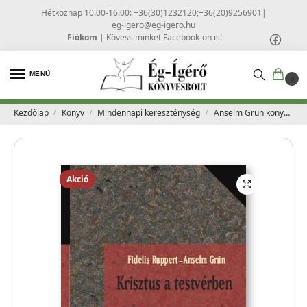
Hétköznap 10.00-16.00: +36(30)1232120;+36(20)9256901
|
eg-igero@eg-igero.hu
Fiókom
|
Kövess minket Facebook-on is!
MENÜ
0
Kezdőlap
Könyv
Mindennapi kereszténység
Anselm Grün könyvek
/
/
/
Akció