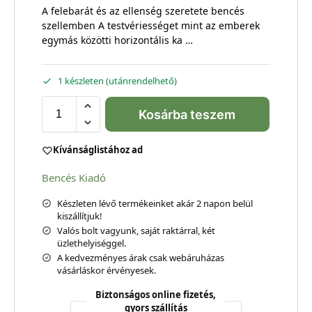
A felebarát és az ellenség szeretete bencés
szellemben A testvériességet mint az emberek
egymás közötti horizontális ka …
1 készleten (utánrendelhető)
Kosárba teszem
Kívánságlistához ad
Bencés Kiadó
Készleten lévő termékeinket akár 2 napon belül
kiszállítjuk!
Valós bolt vagyunk, saját raktárral, két
üzlethelyiséggel.
A kedvezményes árak csak webáruházas
vásárláskor érvényesek.
Biztonságos online fizetés,
gyors szállítás