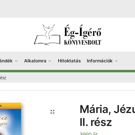
ándék
Alkalomra
Hitoktatás
Információk
rész
Mária, Jézu
II. rész
3990
Ft