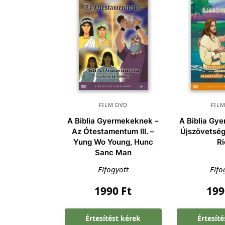
FILM DVD
FIL
A Biblia Gyermekeknek –
A Biblia Gy
Az Ótestamentum III. –
Újszövetség 
Yung Wo Young, Hunc
R
Sanc Man
Elfogyott
Elfo
1990
Ft
19
Értesítést kérek
Értesít