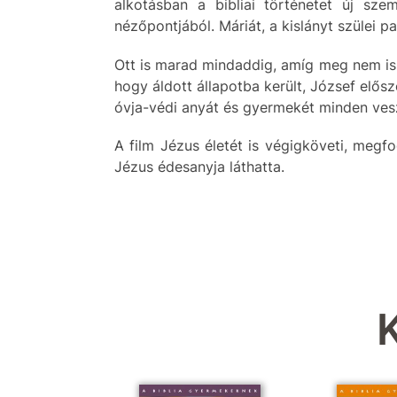
alkotásban a bibliai történetet új sz
nézőpontjából. Máriát, a kislányt szülei p
Ott is marad mindaddig, amíg meg nem isme
hogy áldott állapotba került, József elős
óvja-védi anyát és gyermekét minden ves
A film Jézus életét is végigköveti, megf
Jézus édesanyja láthatta.