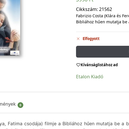
Cikkszám:
21562
Fabrizio Costa (Klára és Fer
Bibliához hűen mutatja be 
Elfogyott
Kívánságlistához ad
Etalon Kiadó
mények
0
nya, Fatima csodája) filmje a Bibliához hűen mutatja be a 