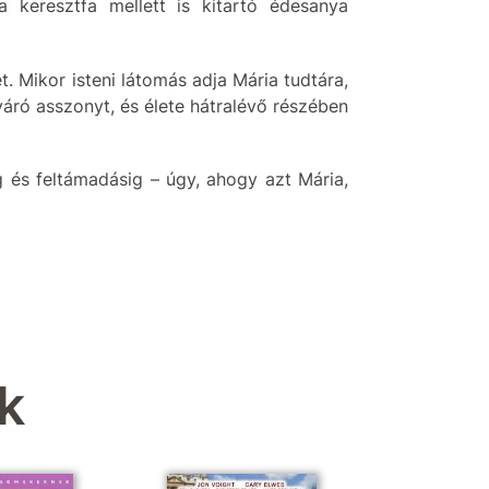
 keresztfa mellett is kitartó édesanya
. Mikor isteni látomás adja Mária tudtára,
váró asszonyt, és élete hátralévő részében
g és feltámadásig – úgy, ahogy azt Mária,
k