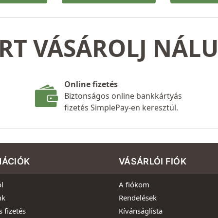
RT VÁSÁROLJ NÁL
Online fizetés
Biztonságos online bankkártyás
fizetés SimplePay-en keresztül.
MÁCIÓK
VÁSÁRLÓI FIÓK
l
A fiókom
nk
Rendelések
s fizetés
Kívánságlista