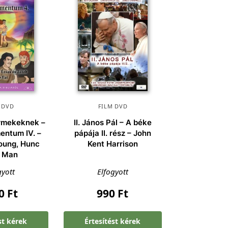
 DVD
FILM DVD
ermekeknek –
II. János Pál – A béke
entum IV. –
pápája II. rész – John
oung, Hunc
Kent Harrison
 Man
gyott
Elfogyott
90
Ft
990
Ft
st kérek
Értesítést kérek