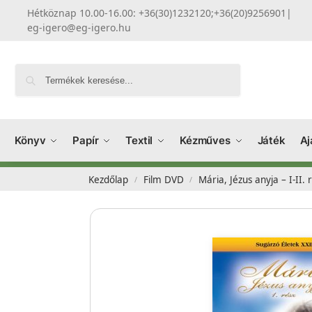
Hétköznap 10.00-16.00: +36(30)1232120;+36(20)9256901
|
eg-igero@eg-igero.hu
Keresés
Könyv
Papír
Textil
Kézműves
Játék
Aj
Kezdőlap
Film DVD
Mária, Jézus anyja – I-II. 
/
/