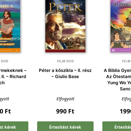
M DVD
FILM DVD
FILM
ermekeknek –
Péter a kőszikla – II. rész
A Biblia Gy
II. – Richard
– Giulio Base
Az Ótestam
ich
Yung Wo Y
Sanc
gyott
Elfogyott
Elfo
90
Ft
990
Ft
19
ést kérek
Értesítést kérek
Értesíté