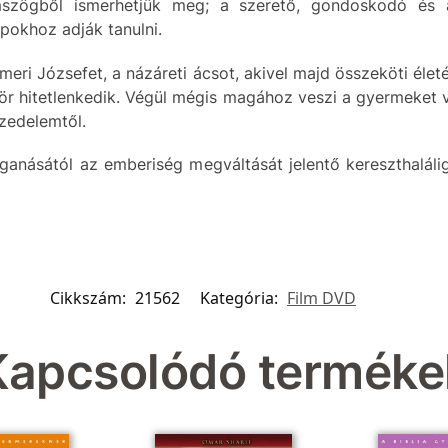
emszögből ismerhetjük meg; a szerető, gondoskodó és a
apokhoz adják tanulni.
ri Józsefet, a názáreti ácsot, akivel majd összeköti életét
zör hitetlenkedik. Végül mégis magához veszi a gyermeket 
zedelemtől.
oganásától az emberiség megváltását jelentő kereszthaláli
Cikkszám:
21562
Kategória:
Film DVD
Kapcsolódó terméke