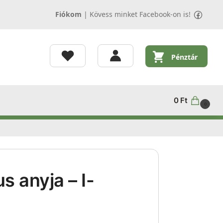
Fiókom
|
Kövess minket Facebook-on is!
Pénztár
0
Ft
0
s anyja – I-