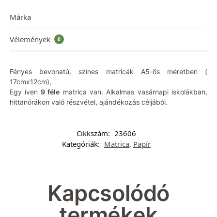
Márka
Vélemények
0
Fényes bevonatú, színes matricák A5-ös méretben (
17cmx12cm),
Egy íven
9 féle
matrica van. Alkalmas vasárnapi iskolákban,
hittanórákon való részvétel, ajándékozás céljából.
Cikkszám:
23606
Kategóriák:
Matrica
,
Papír
Kapcsolódó
termékek