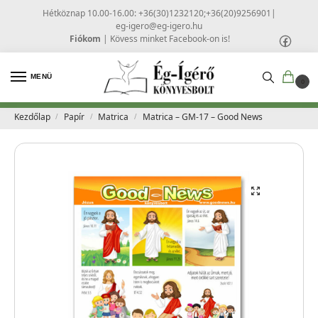
Hétköznap 10.00-16.00: +36(30)1232120;+36(20)9256901
|
eg-igero@eg-igero.hu
Fiókom
|
Kövess minket Facebook-on is!
MENÜ
0
Kezdőlap
Papír
Matrica
Matrica – GM-17 – Good News
/
/
/