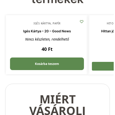
IGÉS KÁRTYA
,
PAPÍR
HITOK
Igés Kártya – 20 – Good News
Hittan j
Nincs készleten, rendelhető
40
Ft
Kosárba teszem
MIÉRT
VÁSÁROLJ