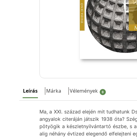
Leírás
Márka
Vélemények
0
Ma, a XXI. század elején mit tudhatunk Ds
angyalok citeráján játszik 1938 óta? Sz
pötyögik a készletnyilvántartó észbe, s a
alig néhány évtized elegendő elfelejten