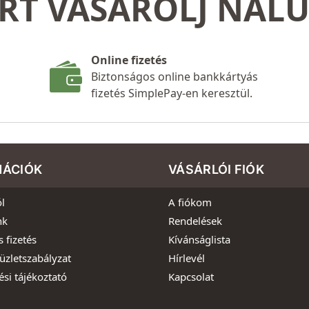
RT VÁSÁROLJ NÁL
Online fizetés
Biztonságos online bankkártyás
fizetés SimplePay-en keresztül.
MÁCIÓK
VÁSÁRLÓI FIÓK
l
A fiókom
nk
Rendelések
s fizetés
Kívánságlista
üzletszabályzat
Hírlevél
ési tájékoztató
Kapcsolat