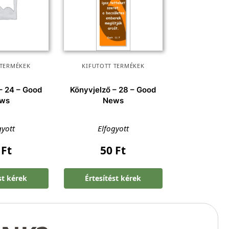
 TERMÉKEK
KIFUTOTT TERMÉKEK
– 24 – Good
Könyvjelző – 28 – Good
ws
News
gyott
Elfogyott
0
Ft
50
Ft
st kérek
Értesítést kérek