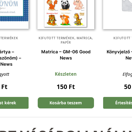
 TERMÉKEK
KIFUTOTT TERMÉKEK
,
MATRICA
,
KIFUTOTT
PAPÍR
ártya –
Matrica – GM-06 Good
Könyvjelző 
szönöm) –
News
Ne
 News
gyott
Készleten
Elfo
0
Ft
150
Ft
5
ést kérek
Kosárba teszem
Értesíté