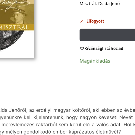
Misztrál: Dsida Jenő
Elfogyott
Kívánságlistához ad
Magánkiadás
ida Jenőről, az erdélyi magyar költőről, aki ebben az évb
égyenünkre kell kijelentenünk, hogy nagyon keveset! Nevét
 merevlemezes raktárból sem kerül elő a valós adat. Hol k
i egy mélyen gondolkodó ember káprázatos életművét?