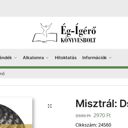
ándék
Alkalomra
Hitoktatás
Információk
enő
Misztrál: 
2970
Ft
3300
Ft
Cikkszám:
24560