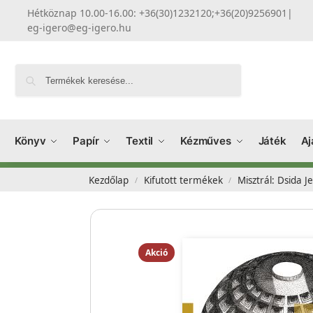
Hétköznap 10.00-16.00: +36(30)1232120;+36(20)9256901
|
eg-igero@eg-igero.hu
Keresés
Könyv
Papír
Textil
Kézműves
Játék
Aj
Kezdőlap
Kifutott termékek
Misztrál: Dsida J
/
/
Akció