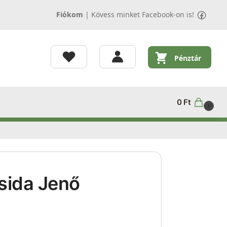
Fiókom
|
Kövess minket Facebook-on is!
Pénztár
0
Ft
0
Dsida Jenő