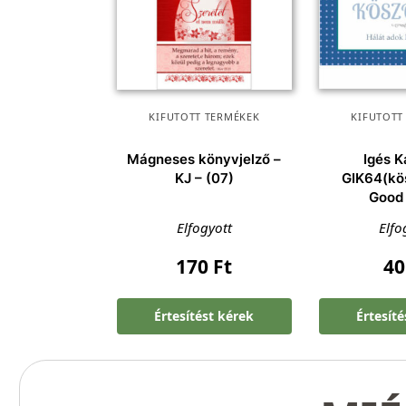
KIFUTOTT TERMÉKEK
KIFUTOTT
Mágneses könyvjelző –
Igés K
KJ – (07)
GIK64(kö
Good
Elfogyott
Elfo
170
Ft
4
Értesítést kérek
Értesít