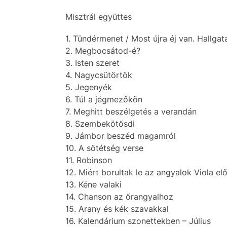
Misztrál együttes
1. Tündérmenet / Most újra éj van. Hallgat
2. Megbocsátod-é?
3. Isten szeret
4. Nagycsütörtök
5. Jegenyék
6. Túl a jégmezőkön
7. Meghitt beszélgetés a verandán
8. Szembekötősdi
9. Jámbor beszéd magamról
10. A sötétség verse
11. Robinson
12. Miért borultak le az angyalok Viola elő
13. Kéne valaki
14. Chanson az őrangyalhoz
15. Arany és kék szavakkal
16. Kalendárium szonettekben – Július