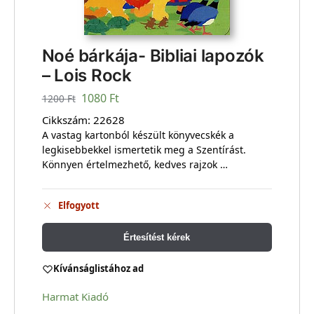
Noé bárkája- Bibliai lapozók
– Lois Rock
1080
Ft
1200
Ft
Cikkszám:
22628
A vastag kartonból készült könyvecskék a
legkisebbekkel ismertetik meg a Szentírást.
Könnyen értelmezhető, kedves rajzok …
Elfogyott
Értesítést kérek
Kívánságlistához ad
Harmat Kiadó