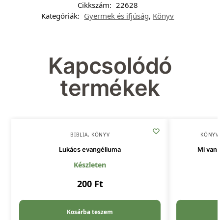
Cikkszám:
22628
Kategóriák:
Gyermek és ifjúság
,
Könyv
Kapcsolódó
termékek
BIBLIA
,
KÖNYV
KÖNYV
Lukács evangéliuma
Mi van 
Készleten
200
Ft
Kosárba teszem