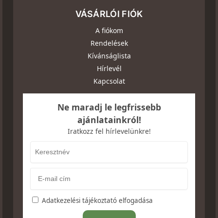
VÁSÁRLÓI FIÓK
A fiókom
Rendelések
Kívánságlista
Hírlevél
Kapcsolat
Ne maradj le legfrissebb
ajánlatainkról!
Iratkozz fel hírlevelünkre!
Adatkezelési tájékoztató elfogadása