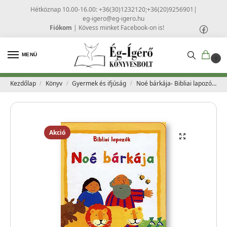
Hétköznap 10.00-16.00: +36(30)1232120;+36(20)9256901
|
eg-igero@eg-igero.hu
Fiókom
|
Kövess minket Facebook-on is!
MENÜ
0
Kezdőlap
Könyv
Gyermek és ifjúság
Noé bárkája- Bibliai lapozók – Lois Rock
/
/
/
Akció