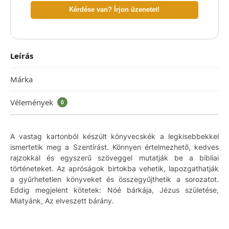
Kérdése van? Írjon üzenetet!
Leírás
Márka
Vélemények
0
A vastag kartonból készült könyvecskék a legkisebbekkel
ismertetik meg a Szentírást. Könnyen értelmezhető, kedves
rajzokkal és egyszerű szöveggel mutatják be a bibliai
történeteket. Az apróságok birtokba vehetik, lapozgathatják
a gyűrhetetlen könyveket és összegyűjthetik a sorozatot.
Eddig megjelent kötetek: Nóé bárkája, Jézus születése,
Miatyánk, Az elveszett bárány.