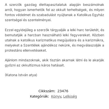
A szerzők gazdag élettapasztalatuk alapján beszámolnak
arról, hogyan ismerhetők fel az okkult terheltségek, és milyen
fontos védelmet és szabadulást nyújtanak a Katolikus Egyház
szentségei és szentelményei.
Ezzel egyidejűleg a szerzők tárgyalják a lelki harc területét, és
bemutatják a harcban használható lelki fegyvereket. Közben
utalnak a katolikus karizmatikus megújulásra és a karizmákra,
melyeket a Szentlélek ajándékoz nekünk, és megválaszolják a
protestáns ellenvetéseket.
Ajánlom mindazoknak, akik tisztán akarnak látni és le akarják
győzni az okkultizmus káros hatásait.
(Katona István atya)
Cikkszám:
23476
Kategóriák:
Könyv
,
Lelkiség