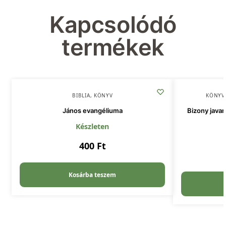
Kapcsolódó
termékek
BIBLIA
,
KÖNYV
KÖNYV
János evangéliuma
Bizony javam
Készleten
400
Ft
Kosárba teszem