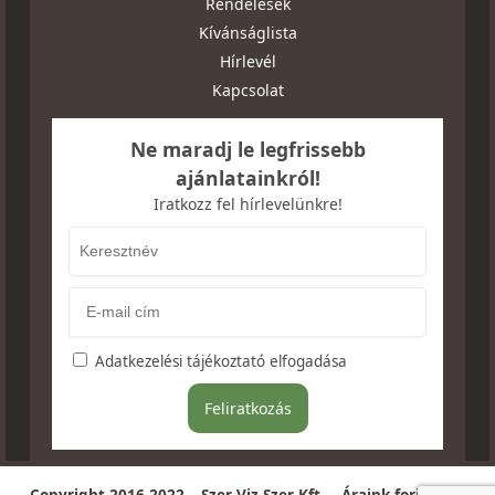
Rendelések
Kívánságlista
Hírlevél
Kapcsolat
Ne maradj le legfrissebb
ajánlatainkról!
Iratkozz fel hírlevelünkre!
Adatkezelési tájékoztató elfogadása
Copyright 2016-2022 – Szer-Viz-Szer Kft. – Áraink forintban