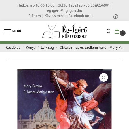
Hétköznap 10.00-16.00: +36(30)1232120;+36(20)9256901
|
eg-igero@eg-igero.hu
Fiókom
|
Kövess minket Facebook-on is!
MENÜ
0
Kezdőlap
Könyv
Lelkiség
Okkultizmus és szellemi harc – Mary Pereira, P.James Mariakumar
/
/
/