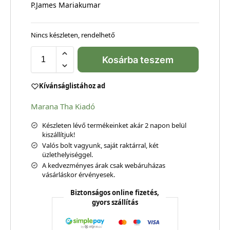
P.James Mariakumar
Nincs készleten, rendelhető
Kosárba teszem
Kívánságlistához ad
Marana Tha Kiadó
Készleten lévő termékeinket akár 2 napon belül
kiszállítjuk!
Valós bolt vagyunk, saját raktárral, két
üzlethelyiséggel.
A kedvezményes árak csak webáruházas
vásárláskor érvényesek.
Biztonságos online fizetés,
gyors szállítás