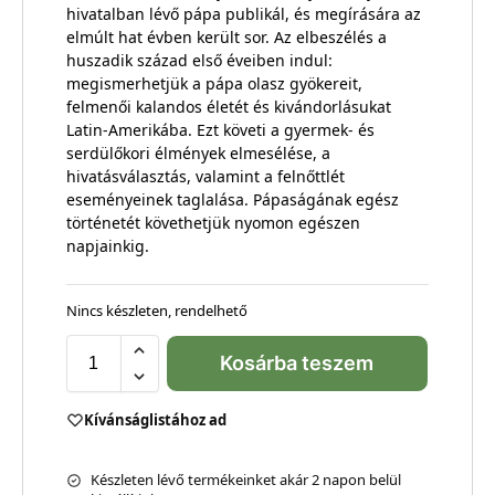
hivatalban lévő pápa publikál, és megírására az
elmúlt hat évben került sor. Az elbeszélés a
huszadik század első éveiben indul:
megismerhetjük a pápa olasz gyökereit,
felmenői kalandos életét és kivándorlásukat
Latin-Amerikába. Ezt követi a gyermek- és
serdülőkori élmények elmesélése, a
hivatásválasztás, valamint a felnőttlét
eseményeinek taglalása. Pápaságának egész
történetét követhetjük nyomon egészen
napjainkig.
Nincs készleten, rendelhető
Kosárba teszem
Kívánságlistához ad
Készleten lévő termékeinket akár 2 napon belül