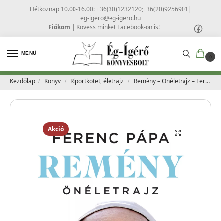
Hétköznap 10.00-16.00: +36(30)1232120;+36(20)9256901
|
eg-igero@eg-igero.hu
Fiókom
|
Kövess minket Facebook-on is!
MENÜ
0
Kezdőlap
Könyv
Riportkötet, életrajz
Remény – Önéletrajz – Ferenc pápa
/
/
/
Akció