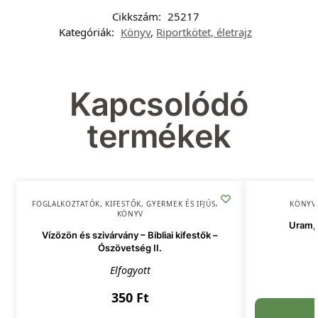
Cikkszám:
25217
Kategóriák:
Könyv
,
Riportkötet, életrajz
Kapcsolódó
termékek
FOGLALKOZTATÓK, KIFESTŐK
,
GYERMEK ÉS IFJÚSÁG
,
KÖNYV
KÖNYV
Uram, 
Vízözön és szivárvány – Bibliai kifestők –
Ószövetség II.
Elfogyott
350
Ft