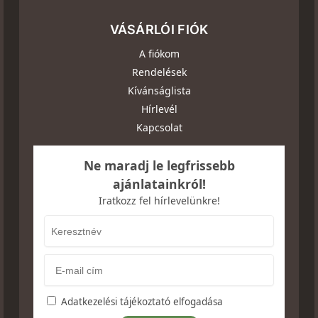
VÁSÁRLÓI FIÓK
A fiókom
Rendelések
Kívánságlista
Hírlevél
Kapcsolat
Ne maradj le legfrissebb
ajánlatainkról!
Iratkozz fel hírlevelünkre!
Adatkezelési tájékoztató elfogadása