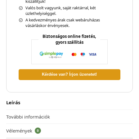
kiszállítjuk!
Valós bolt vagyunk, saját raktárral, két
üzlethelyiséggel.
A kedvezményes árak csak webáruházas
vásárláskor érvényesek.
Biztonságos online fizetés,
gyors szállítás
Kérdése van? Írjon üzenetet!
Leírás
További információk
Vélemények
0