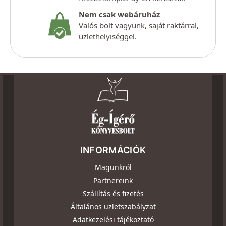
Nem csak webáruház
Valós bolt vagyunk, saját raktárral,
üzlethelyiséggel.
INFORMÁCIÓK
Magunkról
Partnereink
Szállítás és fizetés
Általános üzletszabályzat
Adatkezelési tájékoztató