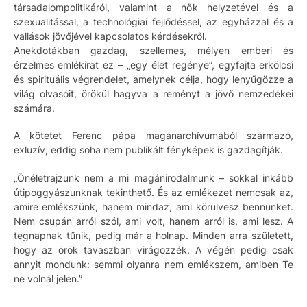
társadalompolitikáról, valamint a nők helyzetével és a
szexualitással, a technológiai fejlődéssel, az egyházzal és a
vallások jövőjével kapcsolatos kérdésekről.
Anekdotákban gazdag, szellemes, mélyen emberi és
érzelmes emlékirat ez – „egy élet regénye”, egyfajta erkölcsi
és spirituális végrendelet, amelynek célja, hogy lenyűgözze a
világ olvasóit, örökül hagyva a reményt a jövő nemzedékei
számára.
A kötetet Ferenc pápa magánarchívumából származó,
exluzív, eddig soha nem publikált fényképek is gazdagítják.
„Önéletrajzunk nem a mi magánirodalmunk – sokkal inkább
útipoggyászunknak tekinthető. És az emlékezet nemcsak az,
amire emlékszünk, hanem mindaz, ami körülvesz bennünket.
Nem csupán arról szól, ami volt, hanem arról is, ami lesz. A
tegnapnak tűnik, pedig már a holnap. Minden arra született,
hogy az örök tavaszban virágozzék. A végén pedig csak
annyit mondunk: semmi olyanra nem emlékszem, amiben Te
ne volnál jelen.”