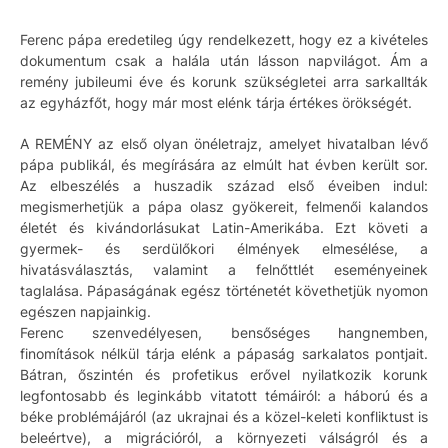
Ferenc pápa eredetileg úgy rendelkezett, hogy ez a kivételes
dokumentum csak a halála után lásson napvilágot. Ám a
remény jubileumi éve és korunk szükségletei arra sarkallták
az egyházfőt, hogy már most elénk tárja értékes örökségét.
A REMÉNY az első olyan önéletrajz, amelyet hivatalban lévő
pápa publikál, és megírására az elmúlt hat évben került sor.
Az elbeszélés a huszadik század első éveiben indul:
megismerhetjük a pápa olasz gyökereit, felmenői kalandos
életét és kivándorlásukat Latin-Amerikába. Ezt követi a
gyermek- és serdülőkori élmények elmesélése, a
hivatásválasztás, valamint a felnőttlét eseményeinek
taglalása. Pápaságának egész történetét követhetjük nyomon
egészen napjainkig.
Ferenc szenvedélyesen, bensőséges hangnemben,
finomítások nélkül tárja elénk a pápaság sarkalatos pontjait.
Bátran, őszintén és profetikus erővel nyilatkozik korunk
legfontosabb és leginkább vitatott témáiról: a háború és a
béke problémájáról (az ukrajnai és a közel-keleti konfliktust is
beleértve), a migrációról, a környezeti válságról és a