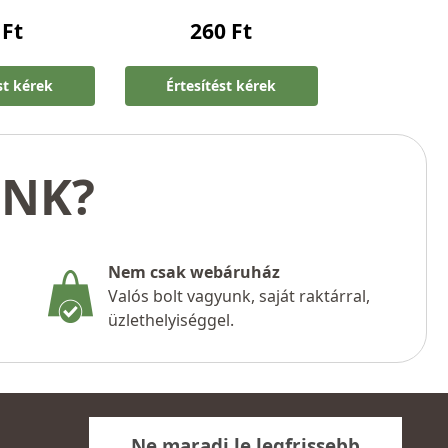
0
Ft
260
Ft
st kérek
Értesítést kérek
UNK?
Nem csak webáruház
Valós bolt vagyunk, saját raktárral,
üzlethelyiséggel.
Ne maradj le legfrissebb