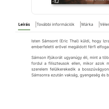
Leírás
További információk
Márka
Véle
Isten Sámsont (Eric Thal) küldi, hogy Izr
emberfeletti erővel megáldott férfi elfog
Sámson ifjúkorát ugyanúgy éli, mint a töb
fordul a filiszteusok ellen, mikor azok m
szerelem felülkerekedik a bosszúvágyon
Sámsonra ezután vakság, gyengeség és bör