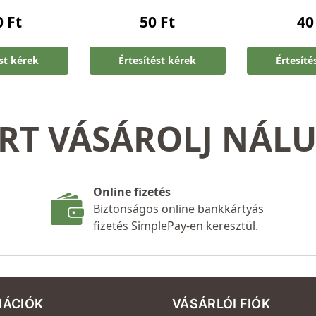
0
Ft
50
Ft
4
ést kérek
Értesítést kérek
Értesíté
RT VÁSÁROLJ NÁL
Online fizetés
Biztonságos online bankkártyás
fizetés SimplePay-en keresztül.
MÁCIÓK
VÁSÁRLÓI FIÓK