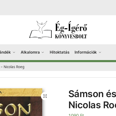
ándék
Alkalomra
Hitoktatás
Információk
 – Nicolas Roeg
Sámson és 
Nicolas R
1090
Ft