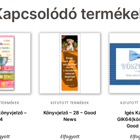
Kapcsolódó terméke
 TERMÉKEK
KIFUTOTT TERMÉKEK
KIFUTOTT
önyvjelző –
Könyvjelző – 28 – Good
Igés K
14
News
GIK64(kö
Good
gyott
Elfogyott
Elfo