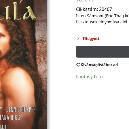
Cikkszám:
20467
Isten Sámsont (Eric Thal) k
filiszteusok elnyomása alól.
Elfogyott
Kívánságlistához ad
Fantasy Film