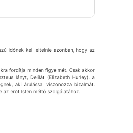
sszú időnek kell eltelnie azonban, hogy az
okra fordítja minden figyelmét. Csak akkor
zteus lányt, Delilát (Elizabeth Hurley), a
nek, aki árulással viszonozza bizalmát.
 az erőt Isten méltó szolgálatához.