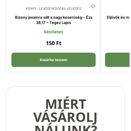
KÖNYV
,
LELKIGONDOZÁS
,
LELKISÉG
Bizony javamra vált a nagy keserűség – Ézs
Eljövök és ma
38,17 – Tegez Lajos
Készleten
150
Ft
Kosárba teszem
MIÉRT
VÁSÁROLJ
NÁLUNK?