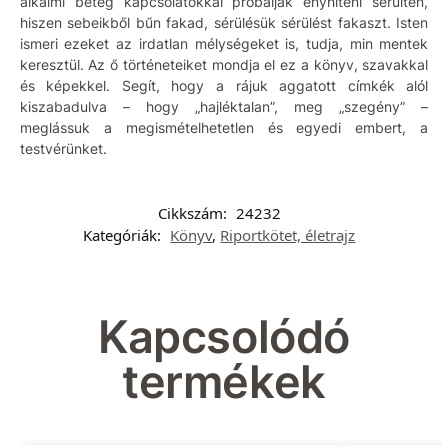
alkalmi beteg kapcsolatokkal próbálják enyhíteni sérülten,
hiszen sebeikből bűn fakad, sérülésük sérülést fakaszt. Isten
ismeri ezeket az irdatlan mélységeket is, tudja, min mentek
keresztül. Az ő történeteiket mondja el ez a könyv, szavakkal
és képekkel. Segít, hogy a rájuk aggatott címkék alól
kiszabadulva – hogy „hajléktalan”, meg „szegény” –
meglássuk a megismételhetetlen és egyedi embert, a
testvérünket.
Cikkszám:
24232
Kategóriák:
Könyv
,
Riportkötet, életrajz
Kapcsolódó
termékek