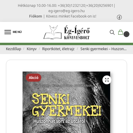
Hétköznap 10.00-16.00: +36(30)1232120;+36(20)9256901
|
eg-igero@eg-igero.hu
Fiókom
|
Kövess minket Facebook-on is!
MENÜ
0
Kezdőlap
Könyv
Riportkötet, életrajz
Senki gyermekei – Huszonhat sors az utcáról – Barta György – Kunszabó Anna – Tár
/
/
/
Akció