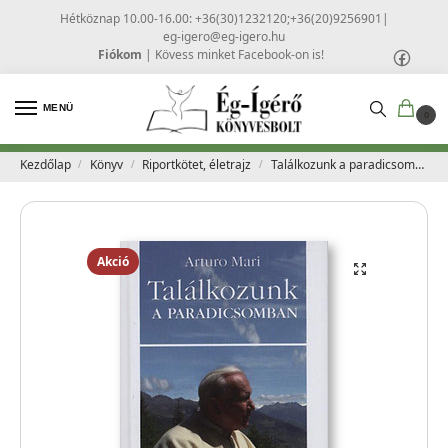
Hétköznap 10.00-16.00: +36(30)1232120;+36(20)9256901
|
eg-igero@eg-igero.hu
Fiókom
|
Kövess minket Facebook-on is!
MENÜ
0
Kezdőlap
Könyv
Riportkötet, életrajz
Találkozunk a paradicsomban – Arturo Mari
/
/
/
Akció