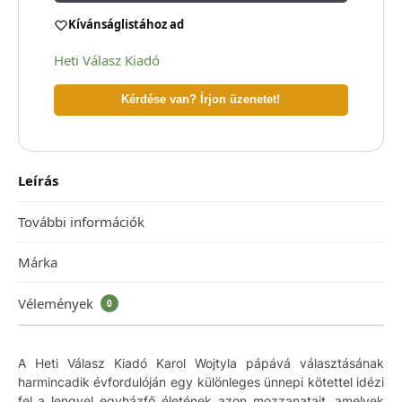
Kívánságlistához ad
Heti Válasz Kiadó
Kérdése van? Írjon üzenetet!
Leírás
További információk
Márka
Vélemények
0
A Heti Válasz Kiadó Karol Wojtyla pápává választásának
harmincadik évfordulóján egy különleges ünnepi kötettel idézi
fel a lengyel egyházfő életének azon mozzanatait, amelyek