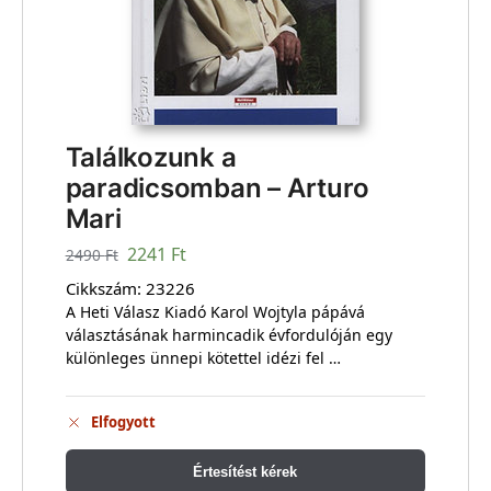
Találkozunk a
paradicsomban – Arturo
Mari
2241
Ft
2490
Ft
Cikkszám:
23226
A Heti Válasz Kiadó Karol Wojtyla pápává
választásának harmincadik évfordulóján egy
különleges ünnepi kötettel idézi fel …
Elfogyott
Értesítést kérek