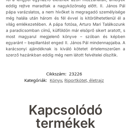
eddig rejtve maradtak a nagyközönség előtt. II. János Pál
pápa varázslatos, a nem hívőket is megragadó személyisége
még halála után három és fél évvel is kitörölhetetlenül él a
világ emlékezetében. A pápa fotósa, Arturo Mari Találkozunk
a paradicsomban című, külföldön már elsöprő sikert aratott, s
most magyarul megjelenő könyve – szóban és képben
egyaránt – bepillantást enged II. János Pál mindennapjaiba. A
karácsonyi ajándéknak is kiváló kötetet értelemszerűen a
szerző hazánkban eddig még nem látott felvételei díszítik.
Cikkszám:
23226
Kategóriák:
Könyv
,
Riportkötet, életrajz
Kapcsolódó
termékek