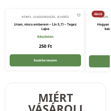
Akció
KÖNYV
,
LELKIGONDOZÁS
,
LELKISÉG
KÖNYV
,
Uram, nincs emberem – (Jn 5,7) – Tegez
Hogyan t
Lajos
kala
Készleten
250
Ft
Kosárba teszem
MIÉRT
VÁSÁROLJ