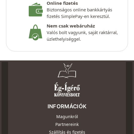
Online fizetés
Biztonságos online bankkártyás
fizetés SimplePay-en keresztül.
Nem csak webáruház
Valós bolt vagyunk, saját raktárral,
üzlethelyiséggel.
INFORMÁCIÓK
Magunkról
Partnereink
Szállítás és fizetés