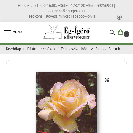
Hétköznap 10.00-16.00: +36(30)1232120;+36(20)9256901
|
eg-igero@eg-igero.hu
Fiókom
|
Kövess minket Facebook-on is!
MENÜ
0
Kezdőlap
Kifutott termékek
Teljes szívedből – M. Basilea Schlink
/
/