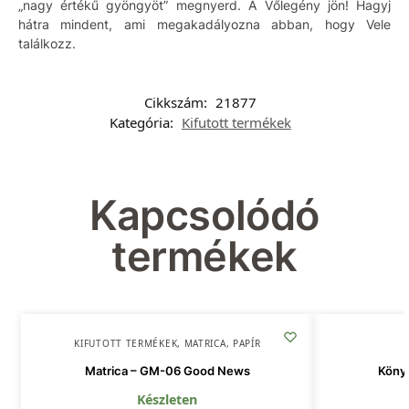
„nagy értékű gyöngyöt” megnyerd. A Vőlegény jön! Hagyj
hátra mindent, ami megakadályozna abban, hogy Vele
találkozz.
Cikkszám:
21877
Kategória:
Kifutott termékek
Kapcsolódó
termékek
KIFUTOTT TERMÉKEK
,
MATRICA
,
PAPÍR
Matrica – GM-06 Good News
Köny
Készleten