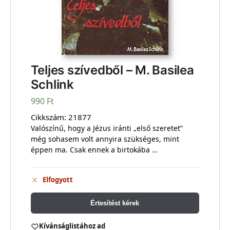
Teljes szívedből – M. Basilea
Schlink
990
Ft
Cikkszám:
21877
Valószínű, hogy a Jézus iránti „első szeretet”
még sohasem volt annyira szükséges, mint
éppen ma. Csak ennek a birtokába …
Elfogyott
Értesítést kérek
Kívánságlistához ad