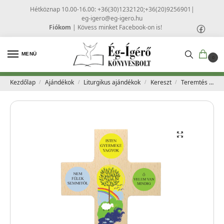
Hétköznap 10.00-16.00: +36(30)1232120;+36(20)9256901
|
eg-igero@eg-igero.hu
Fiókom
|
Kövess minket Facebook-on is!
MENÜ
0
Kezdőlap
Ajándékok
Liturgikus ajándékok
Kereszt
Teremtés kereszt – Donum Dei
/
/
/
/