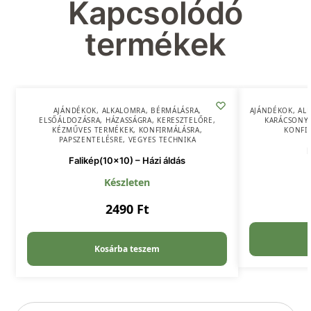
Kapcsolódó
termékek
AJÁNDÉKOK
,
ALKALOMRA
,
BÉRMÁLÁSRA
,
AJÁNDÉKOK
,
AL
ELSŐÁLDOZÁSRA
,
HÁZASSÁGRA
,
KERESZTELŐRE
,
KARÁCSONY
KÉZMŰVES TERMÉKEK
,
KONFIRMÁLÁSRA
,
KONFI
PAPSZENTELÉSRE
,
VEGYES TECHNIKA
Falikép(10×10) – Házi áldás
Készleten
2490
Ft
Kosárba teszem