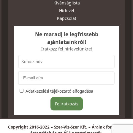
Kívánságlista
Hírlevél
Kapcsolat
Ne maradj le legfrissebb
ajánlatainkról!
Iratkozz fel hírlevelünkre!
Adatkezelési tájékoztató elfogadása
Copyright 2016-2022 – Szer-Viz-Szer Kft. – Áraink forintban
értendőek és az ÁFA-t tartalmazzák.