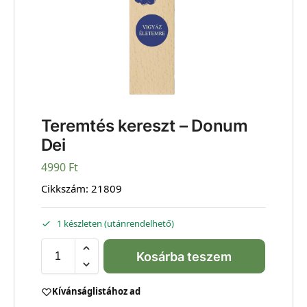
Teremtés kereszt – Donum
Dei
4990
Ft
Cikkszám:
21809
1 készleten (utánrendelhető)
Kosárba teszem
Kívánságlistához ad