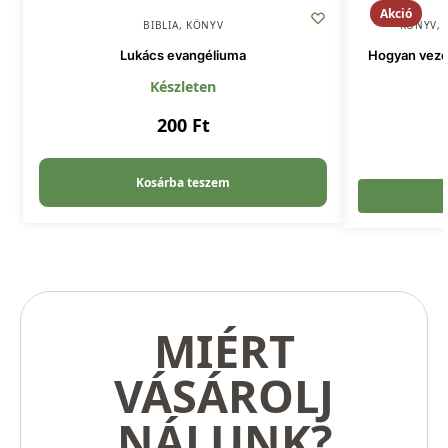
Akció
BIBLIA
,
KÖNYV
KÖNYV
,
Lukács evangéliuma
Hogyan veze
Készleten
200
Ft
Kosárba teszem
MIÉRT
VÁSÁROLJ
NÁLUNK?