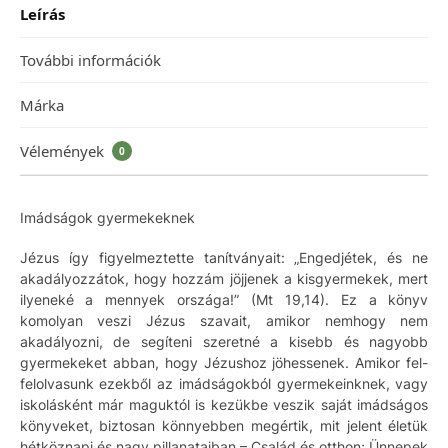
Leírás
További információk
Márka
Vélemények
0
Imádságok gyermekeknek
Jézus így figyelmeztette tanítványait: „Engedjétek, és ne
akadályozzátok, hogy hozzám jöjjenek a kisgyermekek, mert
ilyeneké a mennyek országa!” (Mt 19,14). Ez a könyv
komolyan veszi Jézus szavait, amikor nemhogy nem
akadályozni, de segíteni szeretné a kisebb és nagyobb
gyermekeket abban, hogy Jézushoz jöhessenek. Amikor fel-
felolvasunk ezekből az imádságokból gyermekeinknek, vagy
iskolásként már maguktól is kezükbe veszik saját imádságos
könyveket, biztosan könnyebben megértik, mit jelent életük
hétköznapi és nagy pillanataiban – Család és otthon; Ünnepek