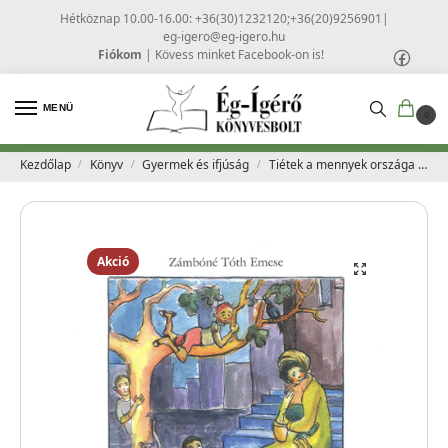
Hétköznap 10.00-16.00: +36(30)1232120;+36(20)9256901
|
eg-igero@eg-igero.hu
Fiókom
|
Kövess minket Facebook-on is!
MENÜ
0
Kezdőlap
Könyv
Gyermek és ifjúság
Tiétek a mennyek országa – Zámbóné Tóth Emese
/
/
/
Akció