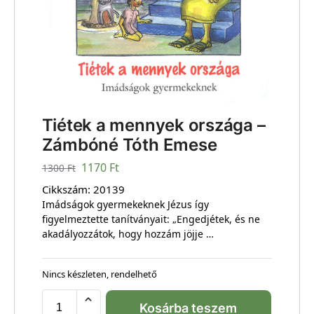
Tiétek a mennyek országa –
Zámbóné Tóth Emese
1170
Ft
1300
Ft
Cikkszám:
20139
Imádságok gyermekeknek Jézus így
figyelmeztette tanítványait: „Engedjétek, és ne
akadályozzátok, hogy hozzám jöjje …
Nincs készleten, rendelhető
Kosárba teszem