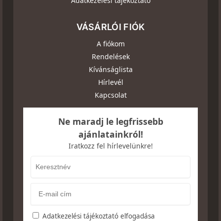
Adatkezelési tájékoztató
VÁSÁRLÓI FIÓK
A fiókom
Rendelések
Kívánságlista
Hírlevél
Kapcsolat
Ne maradj le legfrissebb
ajánlatainkról!
Iratkozz fel hírlevelünkre!
Adatkezelési tájékoztató elfogadása