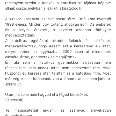
reményem szerint a kockák a katolikus hit tájának képévé
állnak össze, melyben a lelki út is kirajzolódik.
A kirakós kockákat az élet hozta létre 1996 kora nyarától
1998 elejéig. Minden úgy történt, ahogyan írom. Az emberek
és a helyek léteznek, a neveket azonban többnyire
megváltoztattam.
A katolikus egyházról alkotott ítéletek és előítéletek
megakadályozták, hogy lássam azt a keresztény lelki utat,
melyet ebben az egyházban 2000 éven át mindennek
ellenére jártak, gondoztak és megújítottak.
Én, aki sem a katolikus gyermekkor áldásában nem
részesültem, sem annak terhe nem nehezedett rám, csak
huszonöt év keresés után találtam rá a katolikus hitre. Most
már végre nem futóhomok van a lábam alatt, hanem járható,
szilárd út.
Uram, te soha nem hagyod el a téged keresőket.
(9. zsoltár)
Te megsegítettél engem, és szárnyad árnyékában
örvendezhetem.