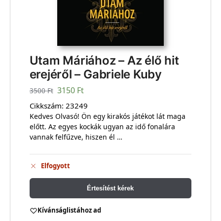
Utam Máriához – Az élő hit
erejéről – Gabriele Kuby
3150
Ft
3500
Ft
Cikkszám:
23249
Kedves Olvasó! Ön egy kirakós játékot lát maga
előtt. Az egyes kockák ugyan az idő fonalára
vannak felfűzve, hiszen él …
Elfogyott
Értesítést kérek
Kívánságlistához ad