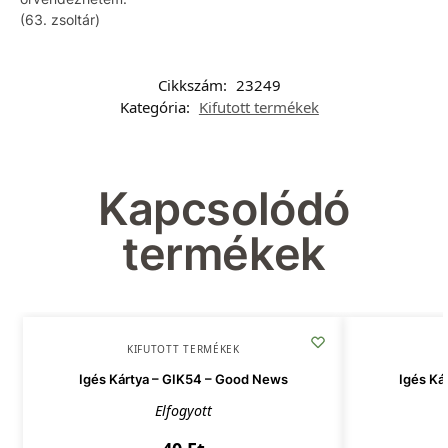
(63. zsoltár)
Cikkszám:
23249
Kategória:
Kifutott termékek
Kapcsolódó
termékek
KIFUTOTT TERMÉKEK
Igés Kártya – GIK54 – Good News
Igés Ká
Elfogyott