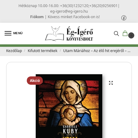
Hétköznap 10.00-16.00: +36(30)1232120;+36(20)9256901
|
eg-igero@eg-igero.hu
Fiókom
|
Kövess minket Facebook-on is!
MENÜ
0
Kezdőlap
Kifutott termékek
Utam Máriához – Az élő hit erejéről – Gabriele Kuby
/
/
Akció