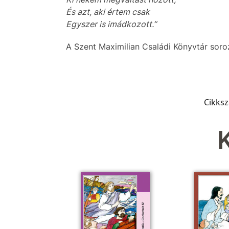
És azt, aki értem csak
Egyszer is imádkozott.”
A Szent Maximilian Családi Könyvtár soroz
Cikks