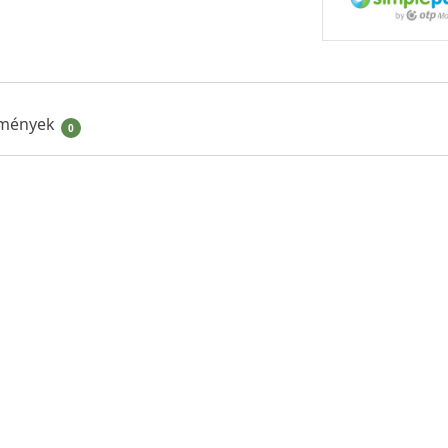
mények
0