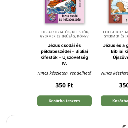
FOGLALKOZTATÓK, KIFESTŐK
,
FOGLALKOZTAT
GYERMEK ÉS IFJÚSÁG
,
KÖNYV
GYERMEK ÉS I
Jézus csodái és
Jézus és a
példabeszédei – Bibliai
Bibliai 
kifestők – Újszövetség
Újszöve
IV.
Nincs készleten, rendelhető
Nincs készlet
350
Ft
35
Kosárba teszem
Kosárb