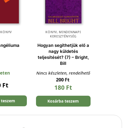
,
KÖNYV
KÖNYV
,
MINDENNAPI
KERESZTÉNYSÉG
angéliuma
Hogyan segíthetjük elő a
nagy küldetés
teljesítését? (7) – Bright,
Bill
leten
Nincs készleten, rendelhető
200
Ft
0
Ft
180
Ft
 teszem
Kosárba teszem