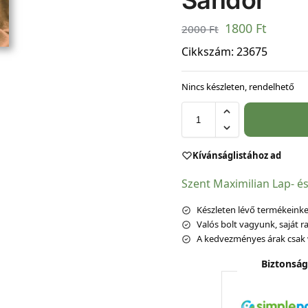
Sándor
1800
Ft
2000
Ft
Cikkszám:
23675
Nincs készleten, rendelhető
Kívánságlistához ad
Szent Maximilian Lap- é
Készleten lévő termékeinket
Valós bolt vagyunk, saját ra
A kedvezményes árak csak 
Biztonság