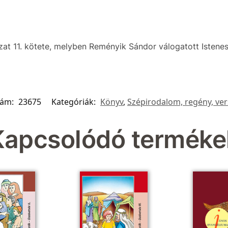
at 11. kötete, melyben Reményik Sándor válogatott Istenes
zám:
23675
Kategóriák:
Könyv
,
Szépirodalom, regény, ver
Kapcsolódó terméke