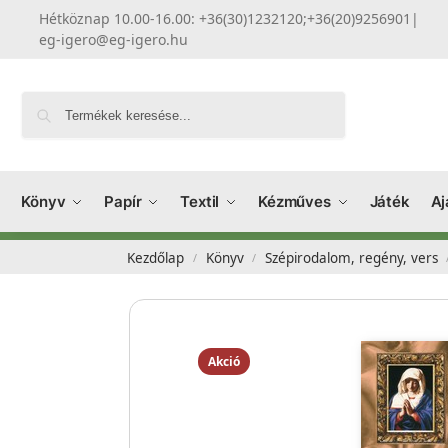
Hétköznap 10.00-16.00: +36(30)1232120;+36(20)9256901
|
eg-igero@eg-igero.hu
Keresés
Könyv
Papír
Textil
Kézműves
Játék
Aj
Kezdőlap
Könyv
Szépirodalom, regény, vers
/
/
Akció