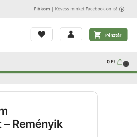
Fiókom
|
Kövess minket Facebook-on is!
Pénztár
0
Ft
0
em
t – Reményik