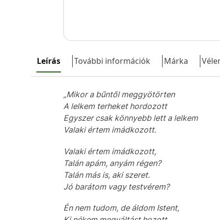
Leírás
További információk
Márka
Véle
„Mikor a bűntől meggyötörten
A lelkem terheket hordozott
Egyszer csak könnyebb lett a lelkem
Valaki értem imádkozott.
Valaki értem imádkozott,
Talán apám, anyám régen?
Talán más is, aki szeret.
Jó barátom vagy testvérem?
Én nem tudom, de áldom Istent,
Ki nékem megváltást hozott,