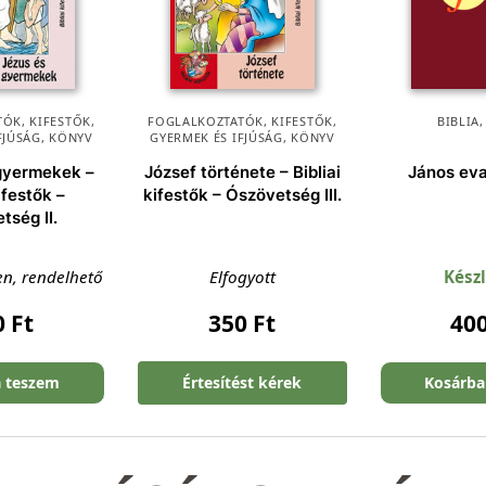
ÓK, KIFESTŐK
,
FOGLALKOZTATÓK, KIFESTŐK
,
BIBLIA
FJÚSÁG
,
KÖNYV
GYERMEK ÉS IFJÚSÁG
,
KÖNYV
 gyermekek –
József története – Bibliai
János ev
kifestők –
kifestők – Ószövetség III.
tség II.
en, rendelhető
Elfogyott
Kész
0
Ft
350
Ft
40
a teszem
Értesítést kérek
Kosárba