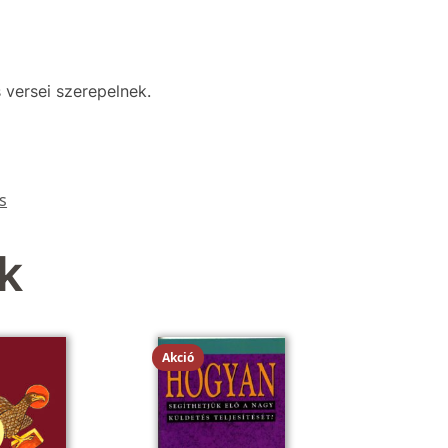
 versei szerepelnek.
s
k
Akció