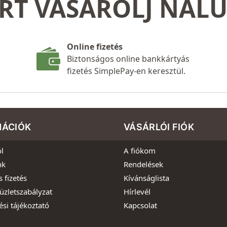
RT VÁSÁROLJ NÁL
Online fizetés
Biztonságos online bankkártyás
fizetés SimplePay-en keresztül.
MÁCIÓK
VÁSÁRLÓI FIÓK
l
A fiókom
nk
Rendelések
s fizetés
Kívánságlista
üzletszabályzat
Hírlevél
ési tájékoztató
Kapcsolat