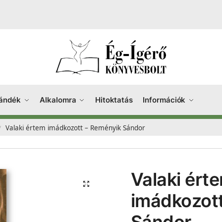
ándék
Alkalomra
Hitoktatás
Információk
Valaki értem imádkozott – Reményik Sándor
/
Valaki ért
imádkozot