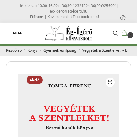
Hétköznap 10.00-16.00: +36(30)1232120;+36(20)9256901
|
eg-igero@eg-igero.hu
Fiókom
|
Kövess minket Facebook-on is!
MENÜ
0
Kezdőlap
Könyv
Gyermek és ifjúság
Vegyétek a Szentlelket! – Bérmálkozók könyve – Tomka Ferenc
/
/
/
Akció