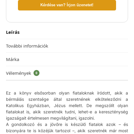
Kérdése van? Írjon üzenetet!
Leírás
További információk
Márka
Vélemények
0
Ez a könyv elsősorban olyan fiataloknak íródott, akik a
bérmálás szentsége által szeretnének elköteleződni a
Katolikus Egyházban, Jézus mellett. De megszólít olyan
fiatalokat is, akik szeretnék tudni, lehet-e a kereszténység
igazságait értelmesen megvilágítani, igazolni.
A gondolkozó és a jövőre is készülő fiatalok azok – és
bizonyára te is közéjük tartozol –, akik szeretnék már most