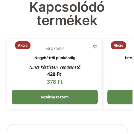
Kapcsolódó
termékek
Akció
Akció
HITOKTATÁS
Nagyhéttől pünkösdig
Iste
Nincs készleten, rendelhető
420
Ft
378
Ft
Kosárba teszem