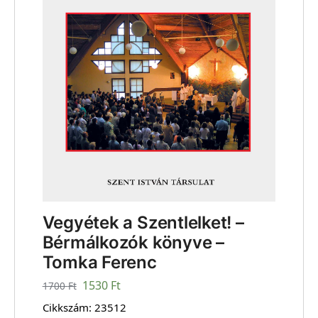
Vegyétek a Szentlelket! –
Bérmálkozók könyve –
Tomka Ferenc
1530
Ft
1700
Ft
Cikkszám:
23512