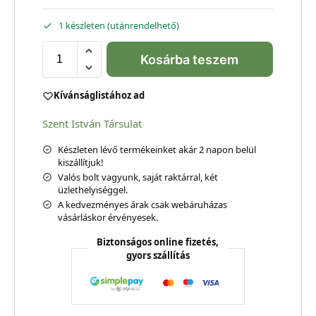
1 készleten (utánrendelhető)
Kosárba teszem
Kívánságlistához ad
Szent István Társulat
Készleten lévő termékeinket akár 2 napon belül
kiszállítjuk!
Valós bolt vagyunk, saját raktárral, két
üzlethelyiséggel.
A kedvezményes árak csak webáruházas
vásárláskor érvényesek.
Biztonságos online fizetés,
gyors szállítás