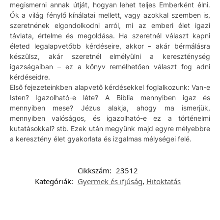
megismerni annak útját, hogyan lehet teljes Emberként élni.
Ők a világ fénylő kínálatai mellett, vagy azokkal szemben is,
szeretnének elgondolkodni arról, mi az emberi élet igazi
távlata, értelme és megoldása. Ha szeretnél választ kapni
életed legalapvetőbb kérdéseire, akkor – akár bérmálásra
készülsz, akár szeretnél elmélyülni a kereszténység
igazságaiban – ez a könyv remélhetően választ fog adni
kérdéseidre.
Első fejezeteinkben alapvető kérdésekkel foglalkozunk: Van-e
Isten? Igazolható-e léte? A Biblia mennyiben igaz és
mennyiben mese? Jézus alakja, ahogy ma ismerjük,
mennyiben valóságos, és igazolható-e ez a történelmi
kutatásokkal? stb. Ezek után megyünk majd egyre mélyebbre
a keresztény élet gyakorlata és izgalmas mélységei felé.
Cikkszám:
23512
Kategóriák:
Gyermek és ifjúság
,
Hitoktatás