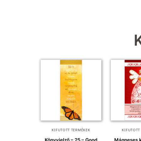
KIFUTOTT TERMÉKEK
KIFUTOTT
Könyvjelző – 25 – Good
Mágneses k