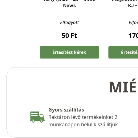
News
KJ –
Elfogyott
Elfo
50
Ft
17
Értesítést kérek
Értesít
MIÉ
Gyors szállítás
Raktáron lévő termékeinket 2
munkanapon belül kiszállítjuk.