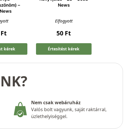
szönöm) –
News
 News
gyott
Elfogyott
0
Ft
50
Ft
st kérek
Értesítést kérek
UNK?
Nem csak webáruház
Valós bolt vagyunk, saját raktárral,
üzlethelyiséggel.