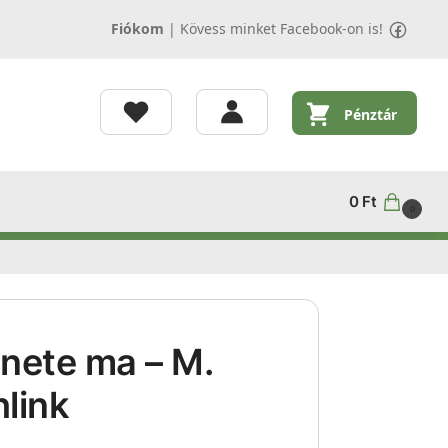
Fiókom
|
Kövess minket Facebook-on is!
Pénztár
0
Ft
0
enete ma – M.
hlink