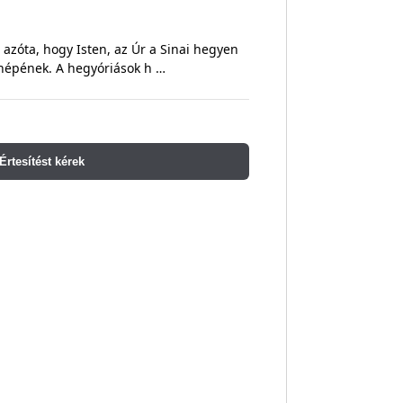
l azóta, hogy Isten, az Úr a Sinai hegyen
népének. A hegyóriások h …
Értesítést kérek