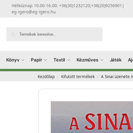
Hétköznap 10.00-16.00: +36(30)1232120;+36(20)9256901
|
eg-igero@eg-igero.hu
Keresés
Könyv
Papír
Textil
Kézműves
Játék
Aj
Kezdőlap
Kifutott termékek
A Sinai üzenete m
/
/