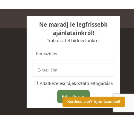
Ne maradj le legfrissebb
ajánlatainkról!
Iratkozz fel hírlevelünkre!
Adatkezelési tájékoztató elfogadása
Kérdése van? Írjon üzenetet!
A-t tartalmazzák.