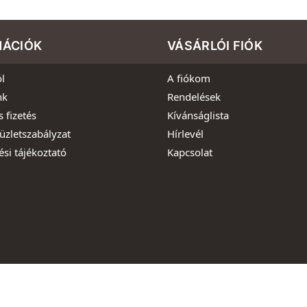
MÁCIÓK
VÁSÁRLÓI FIÓK
l
A fiókom
nk
Rendelések
s fizetés
Kívánságlista
üzletszabályzat
Hírlevél
ési tájékoztató
Kapcsolat
022 – Szer-Viz-Szer Kft. – Áraink forintban értendőek és az ÁF
Informatika:
MatrixOnline.hu Kft. – webáruház készítés