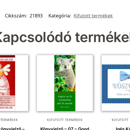
Cikkszám:
21893
Kategória:
Kifutott termékek
Kapcsolódó terméke
 TERMÉKEK
KIFUTOTT TERMÉKEK
KIFUTOTT
önyvjelző –
Könyvjelző – 07 – Good
Igés K