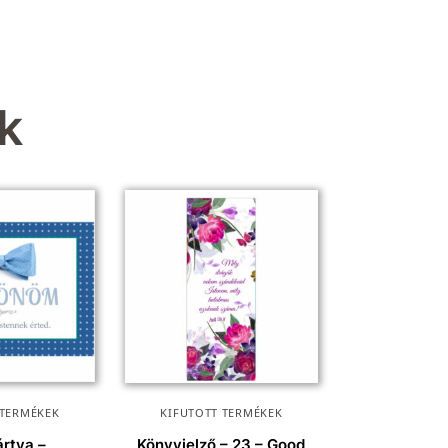
k
 TERMÉKEK
KIFUTOTT TERMÉKEK
ártya –
Könyvjelző – 23 – Good