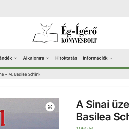
ándék
Alkalomra
Hitoktatás
Információk
a – M. Basilea Schlink
A Sinai üz
Basilea Sc
1090
Ft