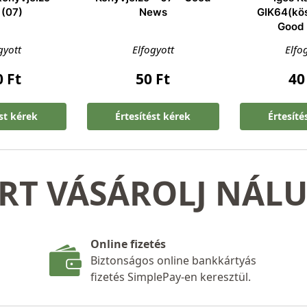
 (07)
News
GIK64(kö
Good
gyott
Elfogyott
Elfo
0
Ft
50
Ft
4
ést kérek
Értesítést kérek
Értesíté
RT VÁSÁROLJ NÁL
Online fizetés
Biztonságos online bankkártyás
fizetés SimplePay-en keresztül.