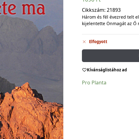
Cikkszám:
21893
Három és fél évezred telt e
kijelentette Önmagát az Ő 
Elfogyott
Kívánságlistához ad
Pro Planta