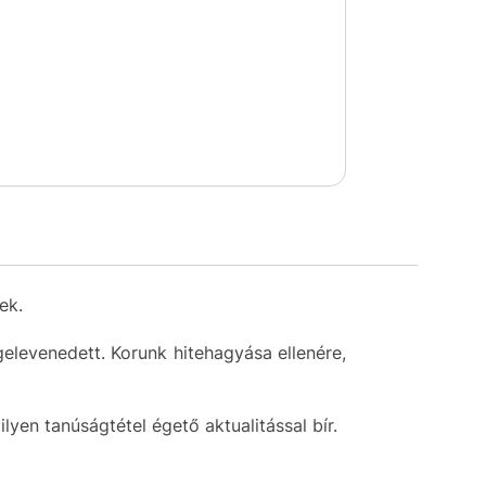
ek.
levenedett. Korunk hitehagyása ellenére,
yen tanúságtétel égető aktualitással bír.