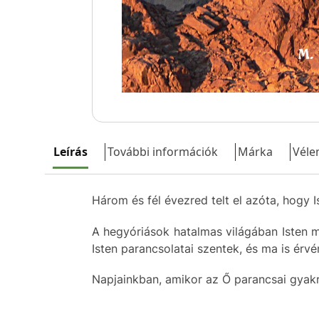
Leírás
További információk
Márka
Véle
Három és fél évezred telt el azóta, hogy 
A hegyóriások hatalmas világában Isten 
Isten parancsolatai szentek, és ma is érv
Napjainkban, amikor az Ő parancsai gyakra