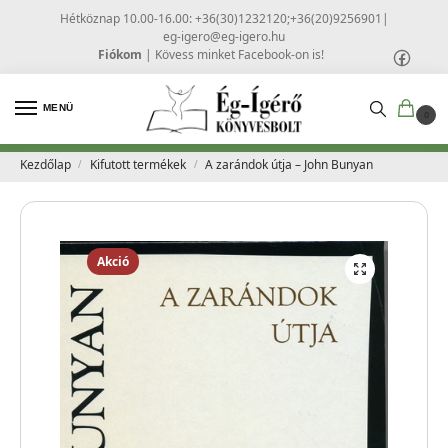
Hétköznap 10.00-16.00: +36(30)1232120;+36(20)9256901
|
eg-igero@eg-igero.hu
Fiókom
|
Kövess minket Facebook-on is!
MENÜ
0
Kezdőlap
Kifutott termékek
A zarándok útja – John Bunyan
/
/
Akció