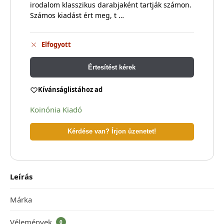
irodalom klasszikus darabjaként tartják számon.
Számos kiadást ért meg, t …
Elfogyott
Értesítést kérek
Kívánságlistához ad
Koinónia Kiadó
Kérdése van? Írjon üzenetet!
Leírás
Márka
Vélemények
0