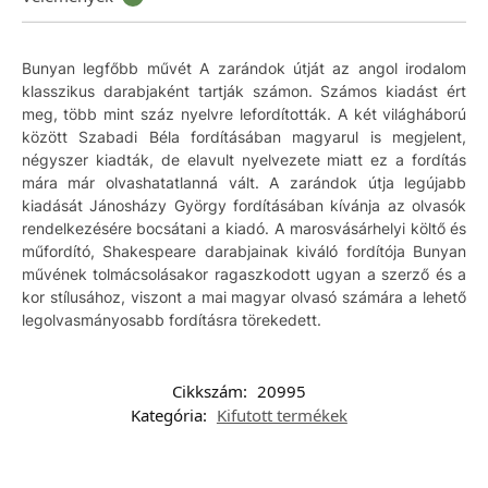
Bunyan legfőbb művét A zarándok útját az angol irodalom
klasszikus darabjaként tartják számon. Számos kiadást ért
meg, több mint száz nyelvre lefordították. A két világháború
között Szabadi Béla fordításában magyarul is megjelent,
négyszer kiadták, de elavult nyelvezete miatt ez a fordítás
mára már olvashatatlanná vált. A zarándok útja legújabb
kiadását Jánosházy György fordításában kívánja az olvasók
rendelkezésére bocsátani a kiadó. A marosvásárhelyi költő és
műfordító, Shakespeare darabjainak kiváló fordítója Bunyan
művének tolmácsolásakor ragaszkodott ugyan a szerző és a
kor stílusához, viszont a mai magyar olvasó számára a lehető
legolvasmányosabb fordításra törekedett.
Cikkszám:
20995
Kategória:
Kifutott termékek