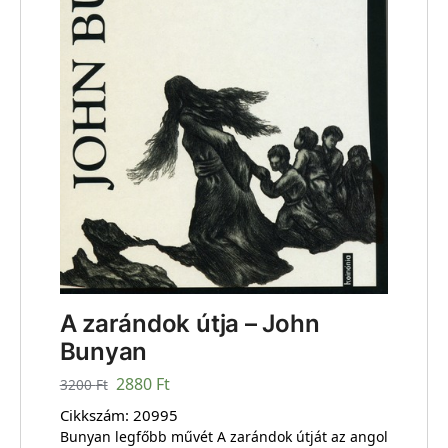
A zarándok útja – John
Bunyan
2880
Ft
3200
Ft
Cikkszám:
20995
Bunyan legfőbb művét A zarándok útját az angol