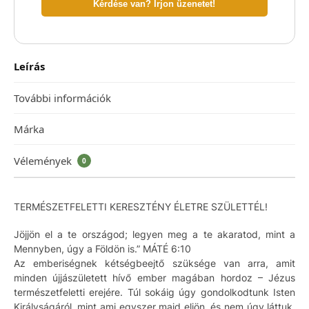
Kérdése van? Írjon üzenetet!
Leírás
További információk
Márka
Vélemények
0
TERMÉSZETFELETTI KERESZTÉNY ÉLETRE SZÜLETTÉL!
Jöjjön el a te országod; legyen meg a te akaratod, mint a
Mennyben, úgy a Földön is.” MÁTÉ 6:10
Az emberiségnek kétségbeejtő szüksége van arra, amit
minden újjászületett hívő ember magában hordoz – Jézus
természetfeletti erejére. Túl sokáig úgy gondolkodtunk Isten
Királyságáról, mint ami egyszer majd eljön, és nem úgy láttuk,