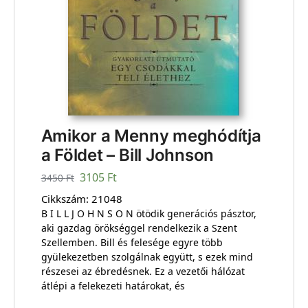
Amikor a Menny meghódítja
a Földet – Bill Johnson
3105
Ft
3450
Ft
Cikkszám:
21048
B I L L J O H N S O N ötödik generációs pásztor,
aki gazdag örökséggel rendelkezik a Szent
Szellemben. Bill és felesége egyre több
gyülekezetben szolgálnak együtt, s ezek mind
részesei az ébredésnek. Ez a vezetői hálózat
átlépi a felekezeti határokat, és