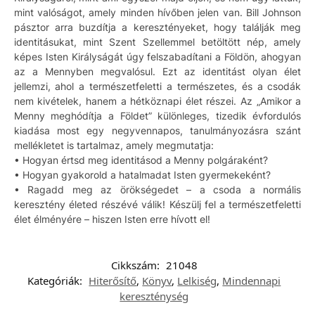
mint valóságot, amely minden hívőben jelen van. Bill Johnson
pásztor arra buzdítja a keresztényeket, hogy találják meg
identitásukat, mint Szent Szellemmel betöltött nép, amely
képes Isten Királyságát úgy felszabadítani a Földön, ahogyan
az a Mennyben megvalósul. Ezt az identitást olyan élet
jellemzi, ahol a természetfeletti a természetes, és a csodák
nem kivételek, hanem a hétköznapi élet részei. Az „Amikor a
Menny meghódítja a Földet” különleges, tizedik évfordulós
kiadása most egy negyvennapos, tanulmányozásra szánt
mellékletet is tartalmaz, amely megmutatja:
• Hogyan értsd meg identitásod a Menny polgáraként?
• Hogyan gyakorold a hatalmadat Isten gyermekeként?
• Ragadd meg az örökségedet – a csoda a normális
keresztény életed részévé válik! Készülj fel a természetfeletti
élet élményére – hiszen Isten erre hívott el!
Cikkszám:
21048
Kategóriák:
Hiterősítő
,
Könyv
,
Lelkiség
,
Mindennapi
kereszténység