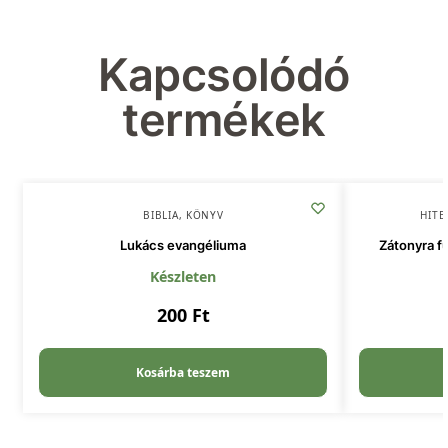
Kapcsolódó
termékek
BIBLIA
,
KÖNYV
HITE
Lukács evangéliuma
Zátonyra fu
Készleten
200
Ft
Kosárba teszem