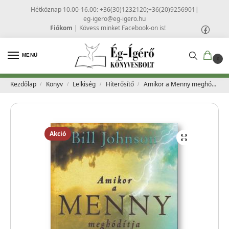
Hétköznap 10.00-16.00: +36(30)1232120;+36(20)9256901
|
eg-igero@eg-igero.hu
Fiókom
|
Kövess minket Facebook-on is!
MENÜ
0
Kezdőlap
Könyv
Lelkiség
Hiterősítő
Amikor a Menny meghódítja a Földet – Bill Johnson
/
/
/
/
Akció