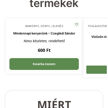
termékek
IMAKÖNYV
,
KÖNYV
,
LELKISÉG
FOGLALKOZTAT
Mindennapi kenyerünk – Czeglédi Sándor
Vízözön és 
Nincs készleten, rendelhető
600
Ft
Kosárba teszem
MIÉRT