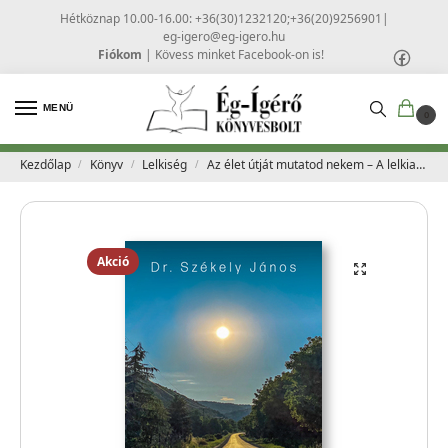
Hétköznap 10.00-16.00: +36(30)1232120;+36(20)9256901
|
eg-igero@eg-igero.hu
Fiókom
|
Kövess minket Facebook-on is!
MENÜ
0
Kezdőlap
Könyv
Lelkiség
Az élet útját mutatod nekem – A lelkiatya válaszai – Dr. Székely János
/
/
/
Akció