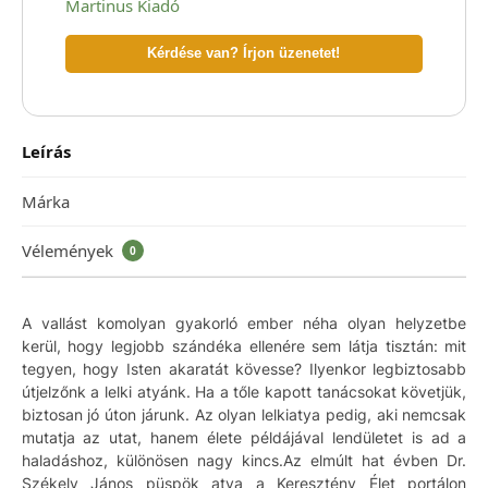
Martinus Kiadó
Kérdése van? Írjon üzenetet!
Leírás
Márka
Vélemények
0
A vallást komolyan gyakorló ember néha olyan helyzetbe
kerül, hogy legjobb szándéka ellenére sem látja tisztán: mit
tegyen, hogy Isten akaratát kövesse? Ilyenkor legbiztosabb
útjelzőnk a lelki atyánk. Ha a tőle kapott tanácsokat követjük,
biztosan jó úton járunk. Az olyan lelkiatya pedig, aki nemcsak
mutatja az utat, hanem élete példájával lendületet is ad a
haladáshoz, különösen nagy kincs.Az elmúlt hat évben Dr.
Székely János püspök atya a Keresztény Élet portálon