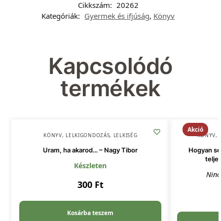
Cikkszám:
20262
Kategóriák:
Gyermek és ifjúság
,
Könyv
Kapcsolódó
termékek
Akció
KÖNYV
,
LELKIGONDOZÁS
,
LELKISÉG
KÖNYV
,
Uram, ha akarod… – Nagy Tibor
Hogyan seg
telje
Készleten
Ninc
300
Ft
Kosárba teszem