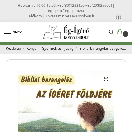
Hétköznap 10.00-16.00: +36(30)1232120;+36(20)9256901
|
eg-igero@eg-igero.hu
Fiókom
|
Kövess minket Facebook-on is!
MENÜ
0
Kezdőlap
Könyv
Gyermek és ifjúság
Bibliai barangolás az Ígéret földjére – Miskolczy József
/
/
/