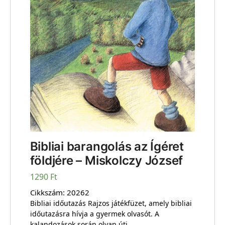
Bibliai barangolás az Ígéret
földjére – Miskolczy József
1290
Ft
Cikkszám:
20262
Bibliai időutazás Rajzos játékfüzet, amely bibliai
időutazásra hívja a gyermek olvasót. A
kalandozások során olyan úti …