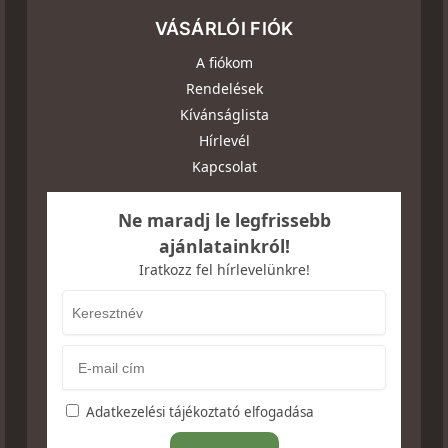
VÁSÁRLÓI FIÓK
A fiókom
Rendelések
Kívánságlista
Hírlevél
Kapcsolat
Ne maradj le legfrissebb
ajánlatainkról!
Iratkozz fel hírlevelünkre!
Adatkezelési tájékoztató elfogadása