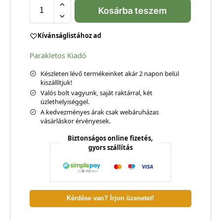
Kosárba teszem
Kívánságlistához ad
Parakletos Kiadó
Készleten lévő termékeinket akár 2 napon belül
kiszállítjuk!
Valós bolt vagyunk, saját raktárral, két
üzlethelyiséggel.
A kedvezményes árak csak webáruházas
vásárláskor érvényesek.
Biztonságos online fizetés,
gyors szállítás
Kérdése van? Írjon üzenetet!