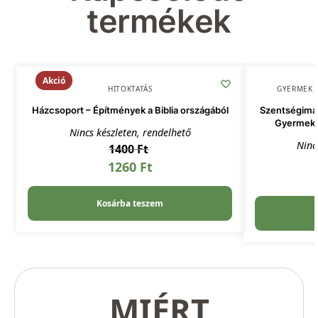
termékek
Akció
HITOKTATÁS
GYERMEK É
Házcsoport – Építmények a Biblia országából
Szentségimád
Gyermeke
Nincs készleten, rendelhető
Ninc
1400
Ft
1260
Ft
Kosárba teszem
MIÉRT