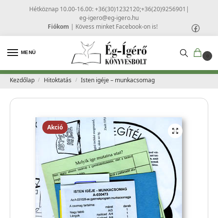
Hétköznap 10.00-16.00: +36(30)1232120;+36(20)9256901
|
eg-igero@eg-igero.hu
Fiókom
|
Kövess minket Facebook-on is!
MENÜ
0
Kezdőlap
Hitoktatás
Isten igéje – munkacsomag
/
/
Akció