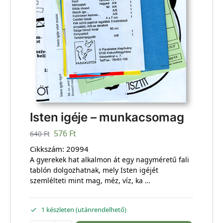
Isten igéje – munkacsomag
576
Ft
640
Ft
Cikkszám:
20994
A gyerekek hat alkalmon át egy nagyméretű fali
tablón dolgozhatnak, mely Isten igéjét
szemlélteti mint mag, méz, víz, ka …
1 készleten (utánrendelhető)