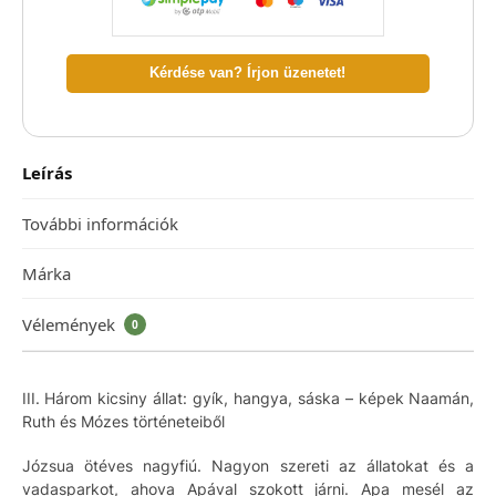
Kérdése van? Írjon üzenetet!
Leírás
További információk
Márka
Vélemények
0
III. Három kicsiny állat: gyík, hangya, sáska – képek Naamán,
Ruth és Mózes történeteiből
Józsua ötéves nagyfiú. Nagyon szereti az állatokat és a
vadasparkot, ahova Apával szokott járni. Apa mesél az