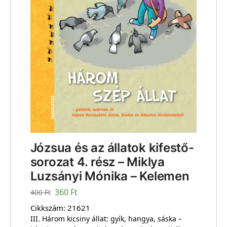
Józsua és az állatok kifestő-
sorozat 4. rész – Miklya
Luzsányi Mónika – Kelemen
360
Ft
400
Ft
Cikkszám:
21621
III. Három kicsiny állat: gyík, hangya, sáska –