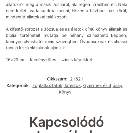
állatokról, meg a másik Josuáról, aki régen Izraelben élt. Neki
nem kellett vadasparkba menni, hiszen a házban, ház körül,
mindenütt állatokkal találkozott.
A kifestő-sorozat a Józsua és az állatok című könyv állatait és
bibliai történeteit mutatja be néhány színezhető képben,
könnyen olvasható, rövid szövegben. Óvodásoknak és olvasni
tanuló kisiskolásoknak ajánljuk.
16×23 cm – keménykötés – színes képekkel
Cikkszám:
21621
Kategóriák:
Foglalkoztatók, kifestők
,
Gyermek és ifjúság
,
Könyv
Kapcsolódó