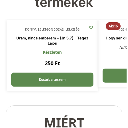
termékek
Akció
KÖNYV
,
LELKIGONDOZÁS
,
LELKISÉG
IGEH
Uram, nincs emberem – (Jn 5,7) – Tegez
Hogy senki n
Lajos
Ninc
Készleten
250
Ft
Kosárba teszem
MIÉRT