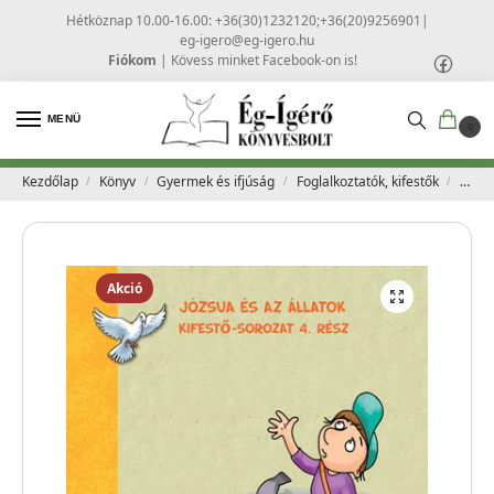
Hétköznap 10.00-16.00: +36(30)1232120;+36(20)9256901
|
eg-igero@eg-igero.hu
Fiókom
|
Kövess minket Facebook-on is!
MENÜ
0
Kezdőlap
Könyv
Gyermek és ifjúság
Foglalkoztatók, kifestők
Józsu
/
/
/
/
Akció