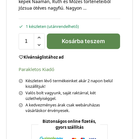
képek Naamán, Ruth és Mózes történeteiből
Józsua ötéves nagyfiú. Nagyon …
1 készleten (utánrendelhető)
Kosárba teszem
Kívánságlistához ad
Parakletos Kiadó
Készleten lévő termékeinket akár 2 napon belül
kiszállítjuk!
Valós bolt vagyunk, saját raktárral, két
üzlethelyiséggel.
A kedvezményes árak csak webáruházas
vásárláskor érvényesek.
Biztonságos online fizetés,
gyors szállítás