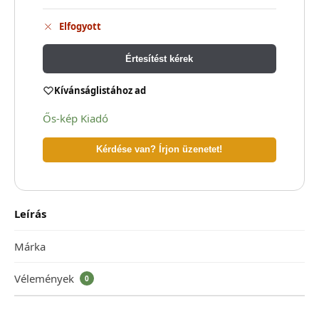
Elfogyott
Értesítést kérek
Kívánságlistához ad
Ős-kép Kiadó
Kérdése van? Írjon üzenetet!
Leírás
Márka
Vélemények
0