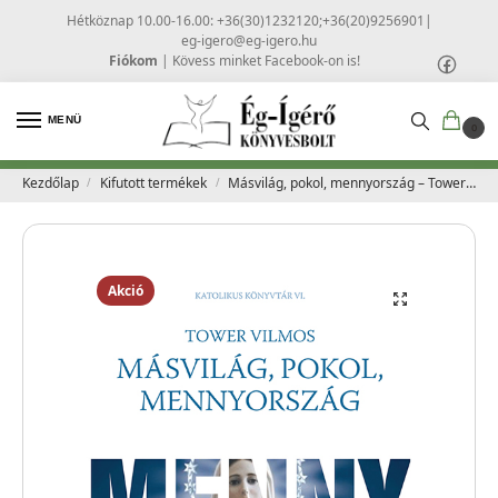
Hétköznap 10.00-16.00: +36(30)1232120;+36(20)9256901
|
eg-igero@eg-igero.hu
Fiókom
|
Kövess minket Facebook-on is!
MENÜ
0
Kezdőlap
Kifutott termékek
Másvilág, pokol, mennyország – Tower Vilmos
/
/
Akció