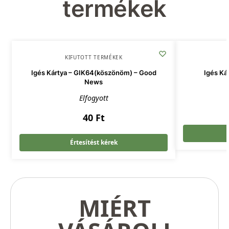
termékek
KIFUTOTT TERMÉKEK
Igés Kártya – GIK64(köszönöm) – Good
Igés Ká
News
Elfogyott
40
Ft
Értesítést kérek
MIÉRT