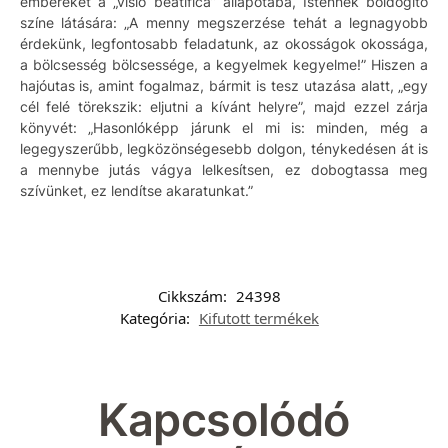
embereket a „visio beatifica” állapotába, Istennek boldogító
színe látására: „A menny megszerzése tehát a legnagyobb
érdekünk, legfontosabb feladatunk, az okosságok okossága,
a bölcsesség bölcsessége, a kegyelmek kegyelme!” Hiszen a
hajóutas is, amint fogalmaz, bármit is tesz utazása alatt, „egy
cél felé törekszik: eljutni a kívánt helyre”, majd ezzel zárja
könyvét: „Hasonlóképp járunk el mi is: minden, még a
legegyszerűbb, legközönségesebb dolgon, ténykedésen át is
a mennybe jutás vágya lelkesítsen, ez dobogtassa meg
szívünket, ez lendítse akaratunkat.”
Cikkszám:
24398
Kategória:
Kifutott termékek
Kapcsolódó