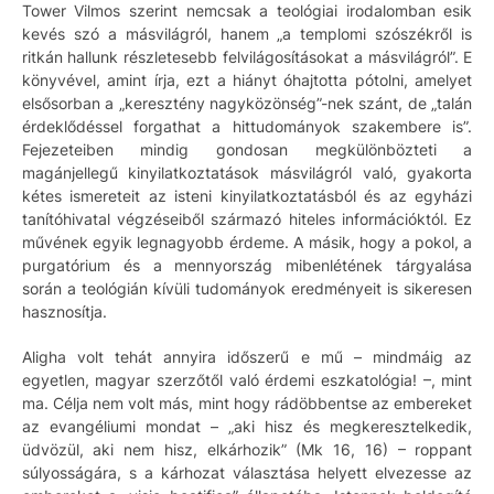
Tower Vilmos szerint nemcsak a teológiai irodalomban esik
kevés szó a másvilágról, hanem „a templomi szószékről is
ritkán hallunk részletesebb felvilágosításokat a másvilágról”. E
könyvével, amint írja, ezt a hiányt óhajtotta pótolni, amelyet
elsősorban a „keresztény nagyközönség”-nek szánt, de „talán
érdeklődéssel forgathat a hittudományok szakembere is”.
Fejezeteiben mindig gondosan megkülönbözteti a
magánjellegű kinyilatkoztatások másvilágról való, gyakorta
kétes ismereteit az isteni kinyilatkoztatásból és az egyházi
tanítóhivatal végzéseiből származó hiteles információktól. Ez
művének egyik legnagyobb érdeme. A másik, hogy a pokol, a
purgatórium és a mennyország mibenlétének tárgyalása
során a teológián kívüli tudományok eredményeit is sikeresen
hasznosítja.
Aligha volt tehát annyira időszerű e mű – mindmáig az
egyetlen, magyar szerzőtől való érdemi eszkatológia! –, mint
ma. Célja nem volt más, mint hogy rádöbbentse az embereket
az evangéliumi mondat – „aki hisz és megkeresztelkedik,
üdvözül, aki nem hisz, elkárhozik” (Mk 16, 16) – roppant
súlyosságára, s a kárhozat választása helyett elvezesse az