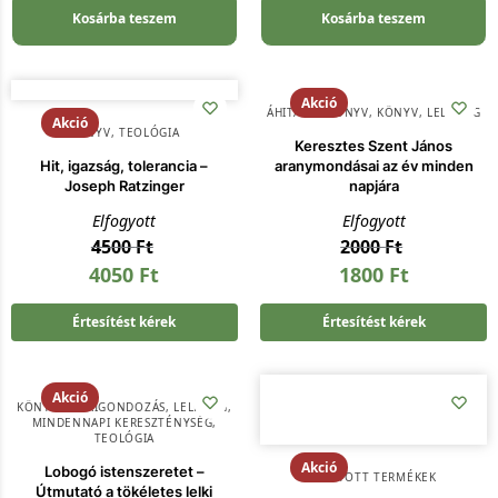
Kosárba teszem
Kosárba teszem
Akció
ÁHITATOS KÖNYV
,
KÖNYV
,
LELKISÉG
Akció
KÖNYV
,
TEOLÓGIA
Keresztes Szent János
Hit, igazság, tolerancia –
aranymondásai az év minden
Joseph Ratzinger
napjára
Elfogyott
Elfogyott
4500
Ft
2000
Ft
4050
Ft
1800
Ft
Értesítést kérek
Értesítést kérek
Akció
KÖNYV
,
LELKIGONDOZÁS
,
LELKISÉG
,
MINDENNAPI KERESZTÉNYSÉG
,
TEOLÓGIA
Akció
Lobogó istenszeretet –
KIFUTOTT TERMÉKEK
Útmutató a tökéletes lelki