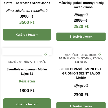
Másvilág, pokol, mennyország
életre – Keresztes Szent János
– Tower Vilmos
Nincs készleten, rendelhető
Elfogyott
3900
Ft
2800
Ft
3500
Ft
2520
Ft
Kosárba teszem
Értesítést kérek
AJÁNDÉKOK
,
ALKALOMRA
,
BÉRMÁLÁSRA
,
IMAKÖNYV
,
KÖNYV
,
LELKISÉG
IMAKÖNYV
,
KÖNYV
,
LELKISÉG
SZENTOLVASÓ – MONFORTI
Szentlélek-novéna – Müller
GRIGNION SZENT LAJOS
Lajos SJ
MÁRIA
Készleten
Elfogyott
1300
Ft
2300
Ft
Kosárba teszem
Értesítést kérek