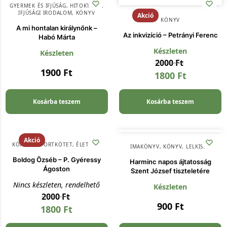
GYERMEK ÉS IFJÚSÁG
,
HITOKTATÁS
,
IFJÚSÁGI IRODALOM
,
KÖNYV
Akció
KÖNYV
A mi hontalan királynőnk –
Az inkvizíció – Petrányi Ferenc
Habó Márta
Készleten
Készleten
2000
Ft
1900
Ft
1800
Ft
Kosárba teszem
Kosárba teszem
Akció
KÖNYV
,
RIPORTKÖTET, ÉLETRAJZ
IMAKÖNYV
,
KÖNYV
,
LELKISÉG
Boldog Özséb – P. Gyéressy
Harminc napos ájtatosság
Ágoston
Szent József tiszteletére
Nincs készleten, rendelhető
Készleten
2000
Ft
900
Ft
1800
Ft