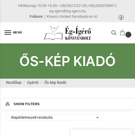
Hétköznap 10.00-16.00: +36(30)1232120;+36(20)9256901
|
eg-igero@eg-igero.hu
Fiókom
|
Kövess minket Facebook-on is!
MENÜ
0
ŐS-KÉP KIADÓ
Kezdőlap
Gyártó
Ős-kép Kiadó
/
/
SHOW FILTERS