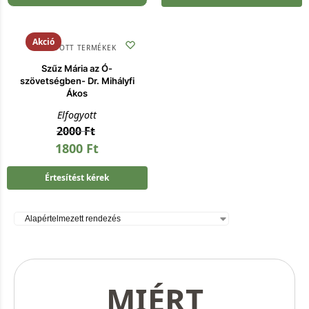
Akció
KIFUTOTT TERMÉKEK
Szűz Mária az Ó-
szövetségben- Dr. Mihályfi
Ákos
Elfogyott
2000
Ft
1800
Ft
Értesítést kérek
MIÉRT